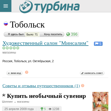
Title
Cейчас
Тобольск
на
сайте:
396
Я здесь был
Хочу посетить
Было: 71
Художественный салон "Минсалим"
5
магазины
Button
Россия
,
Тобольск, ул. Октябрьская, 2
вики-код
написать совет
Советы и отзывы путешественников (1)
Купить необычный сувенир
Шоппинг → магазины
25 апреля 2009 года
|
|
5
|
1238