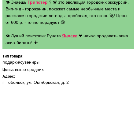
👁 Знаешь
Трипстер
? 🐒 это эволюция городских экскурсий.
Вип-гид - горожанин, покажет самые необычные места и
расскажет городские легенды, пробовал, это огонь 🚀! Цены
от 600 р. - точно порадуют 🤑
👁 Луший поисковик Рунета
Яндекс
❤ начал продавать авиа
авиа-билеты! 🤷
Тип товара:
подарки/сувениры
выше средних
Цены:
Адрес:
г. Тобольск, ул. Октябрьская, д. 2