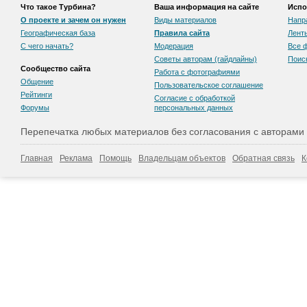
Что такое Турбина?
Ваша информация на сайте
Испо
О проекте и зачем он нужен
Виды материалов
Напр
Географическая база
Правила сайта
Лент
С чего начать?
Модерация
Все 
Советы авторам (гайдлайны)
Поис
Сообщество сайта
Работа с фотографиями
Общение
Пользовательскоe соглашение
Рейтинги
Согласие с обработкой
Форумы
персональных данных
Перепечатка любых материалов без согласования с авторами
Главная
Реклама
Помощь
Владельцам объектов
Обратная связь
К