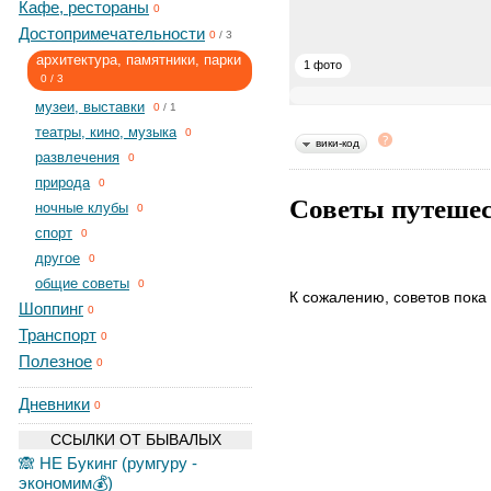
Кафе, рестораны
0
Достопримечательности
0
/
3
архитектура, памятники, парки
1 фото
0
/
3
музеи, выставки
0
/
1
театры, кино, музыка
0
вики-код
развлечения
0
природа
0
Советы путеше
ночные клубы
0
спорт
0
другое
0
общие советы
0
К сожалению, советов пока 
Шоппинг
0
Транспорт
0
Полезное
0
Дневники
0
ССЫЛКИ ОТ БЫВАЛЫХ
🙈 НЕ Букинг (румгуру -
экономим💰)