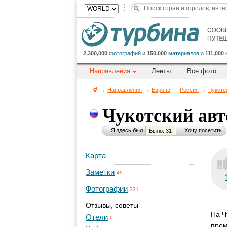
2,300,000
фотографий
и
150,000
материалов
о
111,000
Направления
Ленты
Все фото
→
Направления
→
Европа
→
Россия
→
Чукотс
Чукотский ав
Я здесь был
Хочу посетить
Было: 31
Карта
Заметки
49
Фотографии
331
Отзывы, советы
На Ч
Отели
0
пром