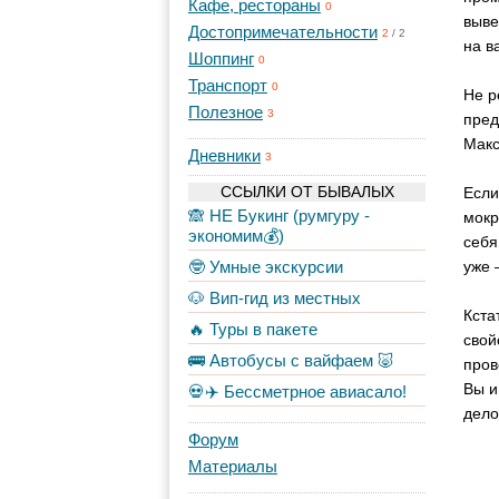
Кафе, рестораны
0
выве
Достопримечательности
2
/
2
на в
Шоппинг
0
Транспорт
0
Не р
Полезное
3
пред
Макс
Дневники
3
ССЫЛКИ ОТ БЫВАЛЫХ
Если
🙈 НЕ Букинг (румгуру -
мокр
экономим💰)
себя
🤓 Умные экскурсии
уже 
🐶 Вип-гид из местных
Кста
🔥 Туры в пакете
свой
🚌 Автобусы с вайфаем 🐷
пров
Вы и
💀✈️ Бессметрное авиасало!
дело
Форум
Материалы