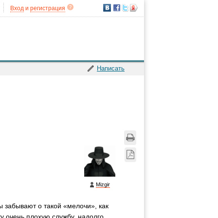
Вход
и
регистрация
Написать
Mizgir
ы забывают о такой «мелочи», как
у очень плохую службу, надолго