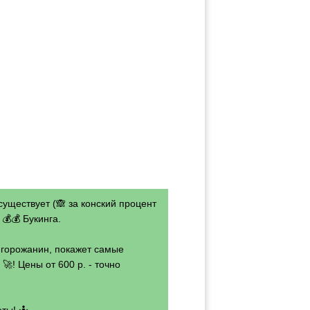
существует (🙈 за конский процент
💰💰 Букинга.
- горожанин, покажет самые
🚀! Цены от 600 р. - точно