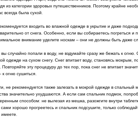
дя из категории здоровых путешественников. Поэтому крайне необ
ас всегда была сухой.
екомендуется входить во влажной одежде в укрытие и даже подходи
варительно от снега. Особенно, если вы собираетесь погреться и п
имальное внимание уделите носкам – они не должны быть даже с
 вы случайно попали в воду, не вздумайте сразу же бежать к огню.
ой одежде на сухом снегу. Снег впитает воду, становясь мокрым, по
. Повторяйте эту процедуру до тех пор, пока снег не впитает значи
– к огню сушиться.
ти, не рекомендуется также залезать в мокрой одежде в спальный 
ства значительно ухудшаются. А если сам спальник подмок, попро
еренным способом: не вылезая из мешка, разожгите внутри таблетку
 сами хорошо прогреетесь и спальник подсушите, только соблюдайт
 имеете.