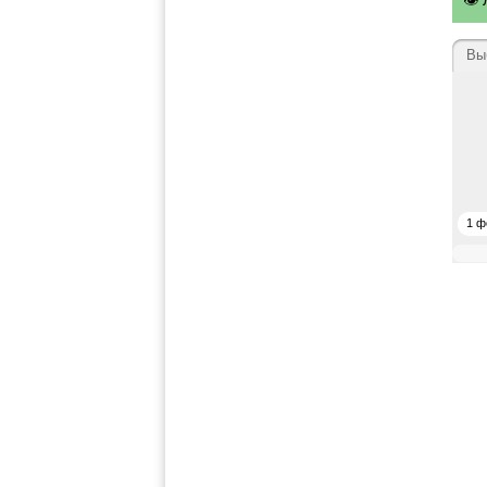
👁
Вы
1 ф