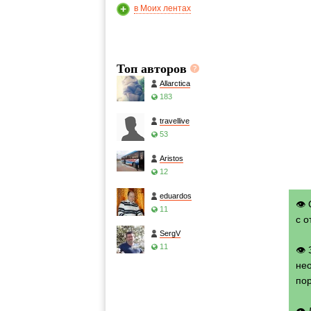
в Моих лентах
Топ авторов
Allarctica
183
travellive
53
Aristos
12
eduardos
👁 
11
с о
SergV
11
👁
нео
по