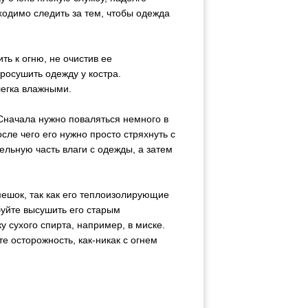
ходимо следить за тем, чтобы одежда
ть к огню, не очистив ее
росушить одежду у костра.
легка влажными.
 Сначала нужно поваляться немного в
сле чего его нужно просто стряхнуть с
тельную часть влаги с одежды, а затем
мешок, так как его теплоизолирующие
буйте высушить его старым
 сухого спирта, например, в миске.
е осторожность, как-никак с огнем