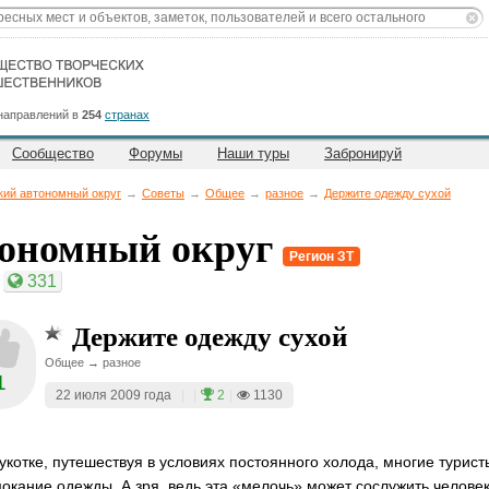
направлений в
254
странах
Сообщество
Форумы
Наши туры
Забронируй
кий автономный округ
→
Советы
→
Общее
→
разное
→
Держите одежду сухой
тономный округ
Регион ЗТ
331
Держите одежду сухой
Общее → разное
1
22 июля 2009 года
|
|
2
|
1130
укотке, путешествуя в условиях постоянного холода, многие турист
окание одежды. А зря, ведь эта «мелочь» может сослужить человек