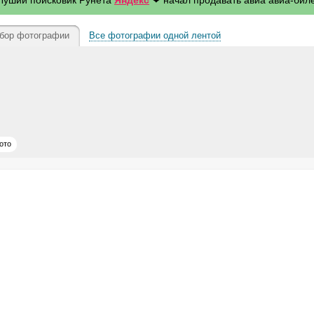
 Луший поисковик Рунета
Яндекс
❤ начал продавать авиа авиа-биле
бор фотографии
Все фотографии одной лентой
ото