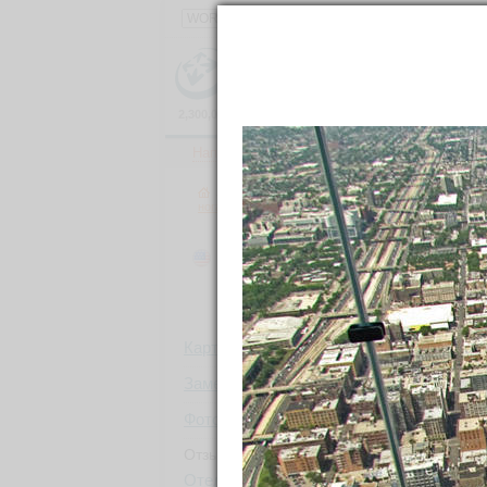
2,300,000
фотографий
и
150,000
материалов
о
111,000
Направления
Ленты
Все фото
→
Направления
→
Северная Америка
→
CША
ногами
Чикаго
41.88337N, 87.6715
Я здесь был
Хочу посетить
Было: 87
Пр
Карта
развл
Заметки
64
Фотографии
CША
1 689
thes
Отзывы, советы
Отели
1
/
1