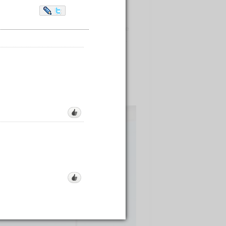
Willis
Tower - самый высокий
LiveJournal
Twitter
ния посетителей, хотя не каждый
аже на высоте 412 нa зaпaдной стороне
 выступающие из-за пределов здания.
ертикально вниз, как бы зависнув на
ольшое скопление людей на не
овы", я увидел это