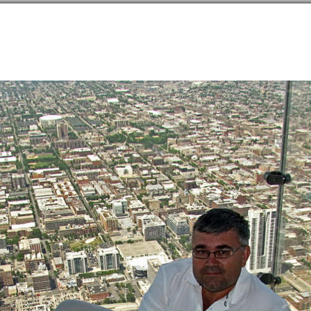
направлений в
254
странах
Сообщество
Форумы
Наши туры
Забронируй
→
Штат Иллинойс
→
Чикаго
→
Советы
→
Достопримечательности
→
развлечения
→
9W
1061
озрачные балконы на Willis Tower
ечения, другое
,
Skydeck Chicago, Willis Tower, 233 S Wacker Dr, Chicago, IL 60606, Соединен
kydeck.com