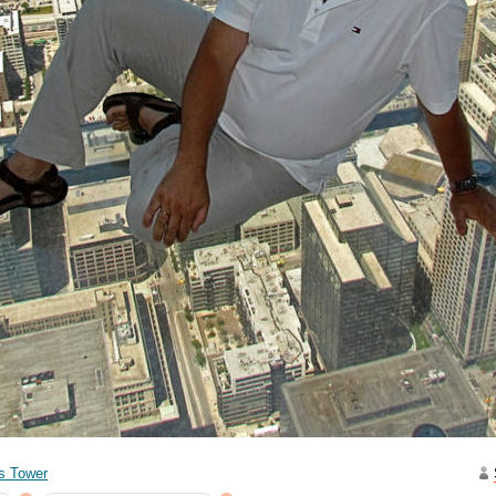
ото
ики-код
веты и отзывы путешественников (1)
412 метров под ногами
Достопримечательности → развлечения, другое
25
5 марта 2014 года
|
|
|
23
|
3436
8 (5)
т совет является частью дневника
«Памятники и объекты, достойн
s Tower