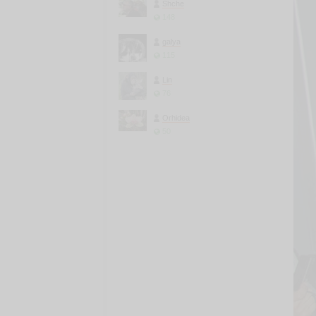
Shche
148
galya
115
Lin
76
Orhidea
50