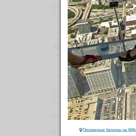
Кафе, рестораны
4
/
4
Достопримечательности
28
/
27
9 ф
архитектура, памятники, парки
9
/
9
музеи, выставки
10
/
11
театры, кино, музыка
0
в
развлечения
7
/
7
природа
0
Со
ночные клубы
0
спорт
0
другое
2
/
2
общие советы
1
Шоппинг
0
Транспорт
0
Полезное
1
Это
Дневники
6
ССЫЛКИ ОТ БЫВАЛЫХ
Прозрачные балконы на Willi
🙈 НЕ Букинг (румгуру -