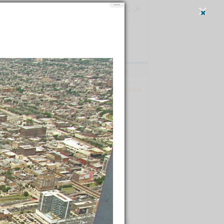
...
Вход
и
регистрация
Написать
Прозрачные балконы на Willis Tower
→
412 метров под
23
ные Штаты