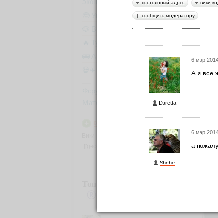
экономим💰)
постоянный адрес
вики-ко
На с
🤓 Умные экскурсии
сообщить модератору
неб
нахо
🐶 Вип-гид из местных
смот
🔥 Туры в пакете
Они 
🚌 Автобусы с вайфаем 🐷
тако
6 мар 2014
💀✈️ Бессметрное авиасало!
А я все 
Я, п
Форум
инте
Материалы
Daretta
в Моих лентах
6 мар 2014
Вики-код направления:
а пожалу
Shche
Топ авторов
fencer-dv
359