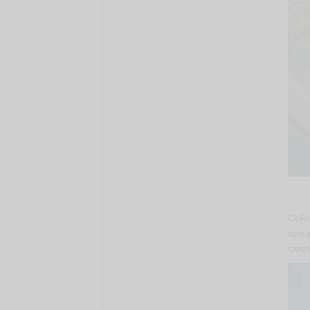
Сейч
проз
смел