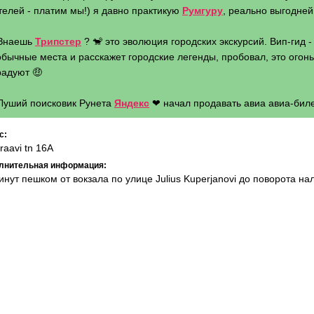
телей - платим мы!) я давно практикую
Румгуру
, реально выгодней 
 Знаешь
Трипстер
? 🐒 это эволюция городских экскурсий. Вип-гид 
бычные места и расскажет городские легенды, пробовал, это огонь 
радуют 🤑
 Луший поисковик Рунета
Яндекс
❤ начал продавать авиа авиа-биле
с:
kraavi tn 16A
лнительная информация:
инут пешком от вокзала по улице Julius Kuperjanovi до поворота нале