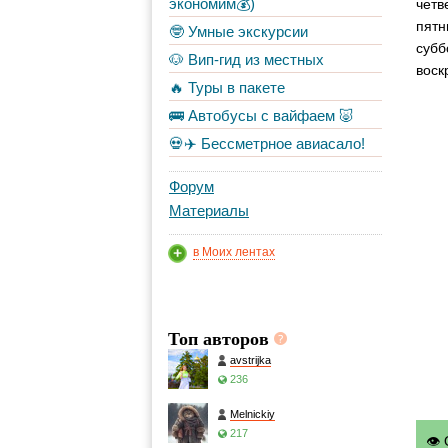
экономим💰)
четв
пятн
🤓 Умные экскурсии
субб
🐶 Вип-гид из местных
воск
🔥 Туры в пакете
🚌 Автобусы с вайфаем 🐷
💀✈️ Бессметрное авиасало!
Форум
Материалы
в Моих лентах
Топ авторов
avstrijka
236
Melnickiy
217
👁 