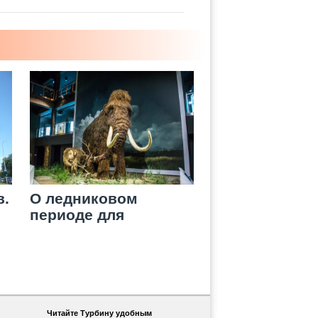
в.
О ледниковом
периоде для
взрослых и детей
Читайте Турбину удобным