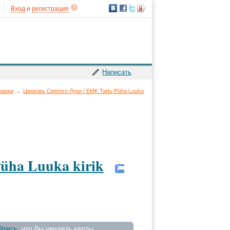
Вход
и
регистрация
Написать
парки
→
Церковь Святого Луки / EMK Tartu Püha Luuka
üha Luuka kirik
йтесь
, что бы увидеть карты.