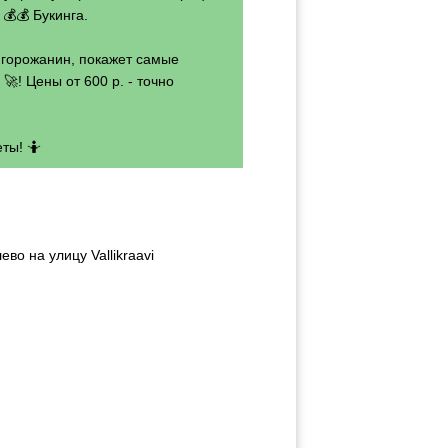
💰💰 Букинга.
- горожанин, покажет самые
🚀! Цены от 600 р. - точно
ты! 🤷
во на улицу Vallikraavi