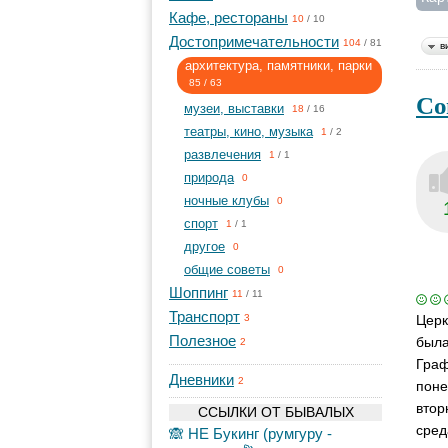
Кафе, рестораны
10
/
10
Достопримечательности
104
/
81
в
архитектура, памятники, парки
85
/
63
Со
музеи, выставки
18
/
16
театры, кино, музыка
1
/
2
развлечения
1
/
1
природа
0
ночные клубы
0
спорт
1
/
1
другое
0
общие советы
0
Шоппинг
11
/
11
Транспорт
Церк
3
Полезное
была
2
Граф
Дневники
2
поне
втор
ССЫЛКИ ОТ БЫВАЛЫХ
сред
🙈 НЕ Букинг (румгуру -