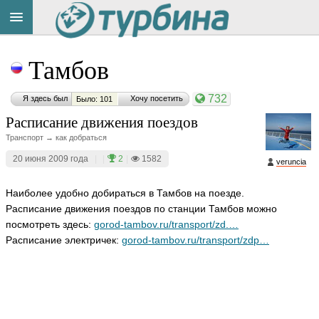
Title
Cейчас
Тамбов
на
сайте:
732
Я здесь был
Хочу посетить
Было: 101
Расписание движения поездов
Транспорт → как добраться
20 июня 2009 года
|
|
2
|
1582
veruncia
Button
Наиболее удобно добираться в Тамбов на поезде.
Расписание движения поездов по станции Тамбов можно
посмотреть здесь:
gorod-tambov.ru/transport/zd.…
Расписание электричек:
gorod-tambov.ru/transport/zdp…