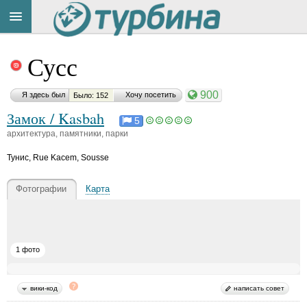
Title
Cейчас
Сусс
на
сайте:
900
Я здесь был
Хочу посетить
Было: 152
Замок / Kasbah
5
архитектура, памятники, парки
Тунис
,
Rue Kacem, Sousse
Button
Фотографии
Карта
1 фото
вики-код
написать совет