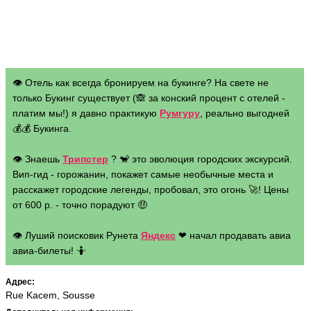
👁 Отель как всегда бронируем на букинге? На свете не
только Букинг существует (🙈 за конский процент с отелей -
платим мы!) я давно практикую
Румгуру
, реально выгодней
💰💰 Букинга.
👁 Знаешь
Трипстер
? 🐒 это эволюция городских экскурсий.
Вип-гид - горожанин, покажет самые необычные места и
расскажет городские легенды, пробовал, это огонь 🚀! Цены
от 600 р. - точно порадуют 🤑
👁 Луший поисковик Рунета
Яндекс
❤ начал продавать авиа
авиа-билеты! 🤷
Адрес:
Rue Kacem, Sousse