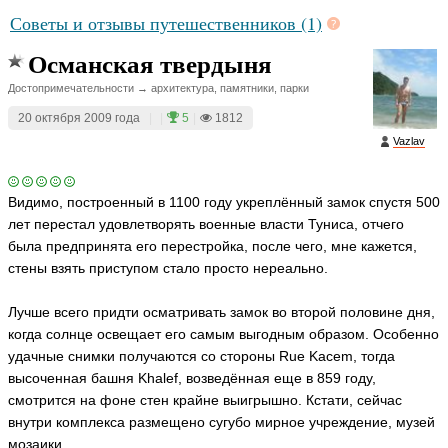
Советы и отзывы путешественников (1)
Османская твердыня
Достопримечательности → архитектура, памятники, парки
20 октября 2009 года
|
|
5
|
1812
Vazlav
Видимо, построенный в 1100 году укреплённый замок спустя 500
лет перестал удовлетворять военные власти Туниса, отчего
была предпринята его перестройка, после чего, мне кажется,
стены взять приступом стало просто нереально.
Лучше всего придти осматривать замок во второй половине дня,
когда солнце освещает его самым выгодным образом. Особенно
удачные снимки получаются со стороны Rue Kacem, тогда
высоченная башня Khalef, возведённая еще в 859 году,
смотрится на фоне стен крайне выигрышно. Кстати, сейчас
внутри комплекса размещено сугубо мирное учреждение, музей
мозаики.