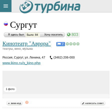
Title
Cейчас
Сургут
на
сайте:
803
Я здесь был
Хочу посетить
Было: 84
Кинотеатр "Аврора"
7
театры, кино, музыка
Россия
,
Сургут, ул. Ленина, 47
(3462) 206-000
Button
www.ikino.ru/s_kino.php
1 фото
вики-код
написать совет