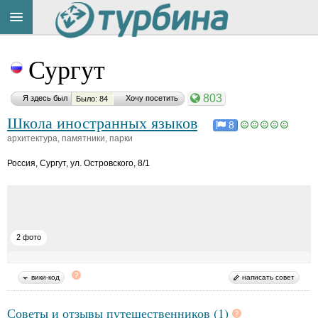
Title
Cейчас
Сургут
на
сайте:
803
Я здесь был
Хочу посетить
Было: 84
Школа иностранных языков
8
архитектура, памятники, парки
Россия
,
Сургут, ул. Островского, 8/1
Button
2 фото
вики-код
написать совет
Советы и отзывы путешественников (1)