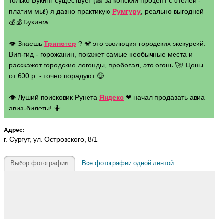
только Букинг существует (🙈 за конский процент с отелей -
платим мы!) я давно практикую
Румгуру
, реально выгодней
💰💰 Букинга.
👁 Знаешь
Трипстер
? 🐒 это эволюция городских экскурсий.
Вип-гид - горожанин, покажет самые необычные места и
расскажет городские легенды, пробовал, это огонь 🚀! Цены
от 600 р. - точно порадуют 🤑
👁 Луший поисковик Рунета
Яндекс
❤ начал продавать авиа
авиа-билеты! 🤷
Адрес:
г. Сургут, ул. Островского, 8/1
Выбор фотографии
Все фотографии одной лентой