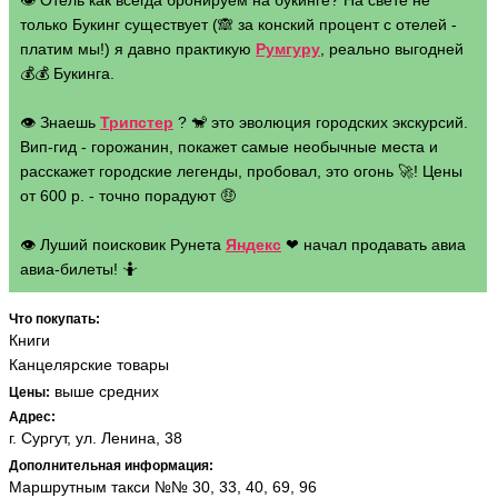
👁 Отель как всегда бронируем на букинге? На свете не
только Букинг существует (🙈 за конский процент с отелей -
платим мы!) я давно практикую
Румгуру
, реально выгодней
💰💰 Букинга.
👁 Знаешь
Трипстер
? 🐒 это эволюция городских экскурсий.
Вип-гид - горожанин, покажет самые необычные места и
расскажет городские легенды, пробовал, это огонь 🚀! Цены
от 600 р. - точно порадуют 🤑
👁 Луший поисковик Рунета
Яндекс
❤ начал продавать авиа
авиа-билеты! 🤷
Что покупать:
Книги
Канцелярские товары
выше средних
Цены:
Адрес:
г. Сургут, ул. Ленина, 38
Дополнительная информация:
Маршрутным такси №№ 30, 33, 40, 69, 96