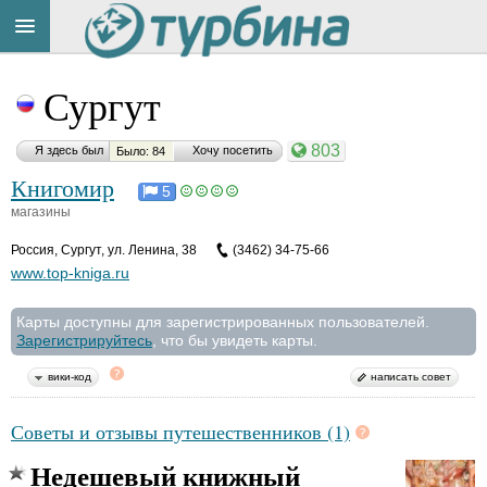
Title
Cейчас
Сургут
на
сайте:
803
Я здесь был
Хочу посетить
Было: 84
Книгомир
5
магазины
Россия
,
Сургут, ул. Ленина, 38
(3462) 34-75-66
Button
www.top-kniga.ru
Карты доступны для зарегистрированных пользователей.
Зарегистрируйтесь
, что бы увидеть карты.
вики-код
написать совет
Советы и отзывы путешественников (1)
Недешевый книжный