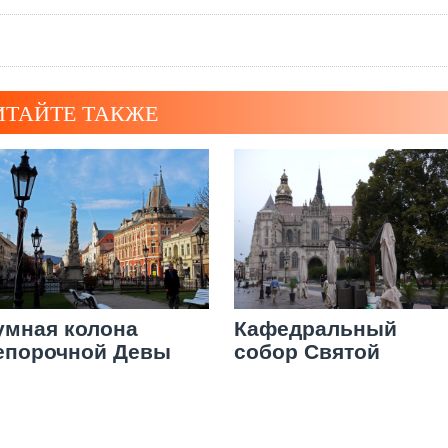
ИТАЙТЕ ТАКЖЕ
умная колона
Кафедральный
епорочной Девы
собор Святой
арии, один из
Елизаветы
имволов Кошице
Венгерской