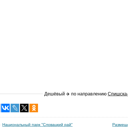
Дешёвый ✈️ по направлению
Спишска
Национальный парк "Словацкий рай"
Размеще