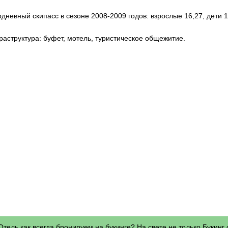
дневный скипасс в сезоне 2008-2009 годов: взрослые 16,27, дети 1
аструктура: буфет, мотель, туристическое общежитие.
Отель как всегда бронируем на букинге? На свете не только Букинг 