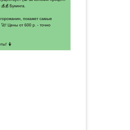
💰💰 Букинга.
- горожанин, покажет самые
🚀! Цены от 600 р. - точно
ты! 🤷