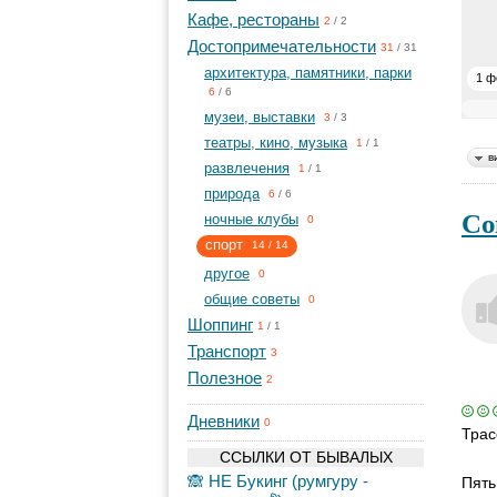
Кафе, рестораны
2
/
2
Достопримечательности
31
/
31
архитектура, памятники, парки
1 ф
6
/
6
музеи, выставки
3
/
3
театры, кино, музыка
1
/
1
в
развлечения
1
/
1
природа
6
/
6
Со
ночные клубы
0
спорт
14
/
14
другое
0
общие советы
0
Шоппинг
1
/
1
Транспорт
3
Полезное
2
Дневники
0
Трас
ССЫЛКИ ОТ БЫВАЛЫХ
🙈 НЕ Букинг (румгуру -
Пять