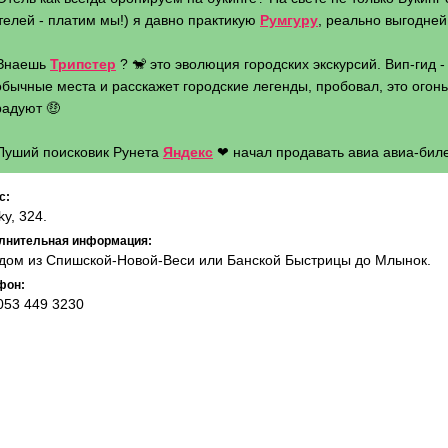
телей - платим мы!) я давно практикую
Румгуру
, реально выгодней 
 Знаешь
Трипстер
? 🐒 это эволюция городских экскурсий. Вип-гид 
бычные места и расскажет городские легенды, пробовал, это огонь 
радуют 🤑
 Луший поисковик Рунета
Яндекс
❤ начал продавать авиа авиа-биле
с:
ky, 324.
лнительная информация:
дом из Спишской-Новой-Веси или Банской Быстрицы до Млынок.
фон:
053 449 3230