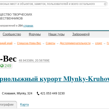
направлений в
254
странах
Сообщество
Форумы
Наши туры
Забронируй
цкий край
→
Спишска-Нова-Вес
→
Советы
→
Достопримечательности
→
спорт
→
Г
-Вес
48.94338N, 20.56789E
249
рнолыжный курорт Mlynky-Kruhov
т
Словакия
,
Mlynky, 324
421 053 449 3230
тографии
Карта