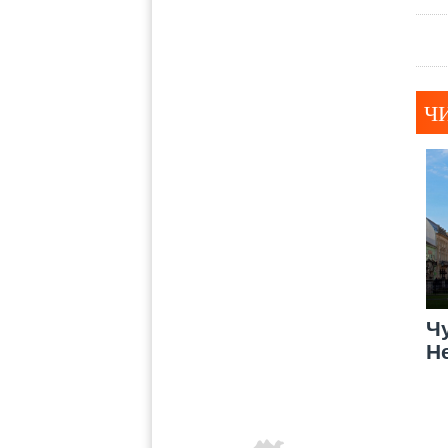
Ч
Ч
Н
М
с