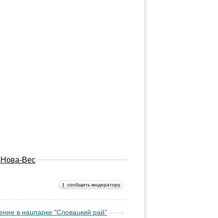
-Нова-Вес
сообщить модератору
ние в нацпарке "Словацкий рай"