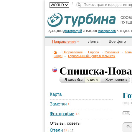
2,300,000
фотографий
и
150,000
материалов
о
111,000
Направления
Ленты
Все фото
→
Направления
→
Европа
→
Словакия
→
Коши
Gugeľ
→
Горнолыжный центр в Млынках
Спишска-Нова
Я здесь был
Хочу посетить
Было: 9
Го
Карта
спор
Заметки
1
Фотографии
GPS
17
Отзывы, советы
Фо
Отели
14
/
12