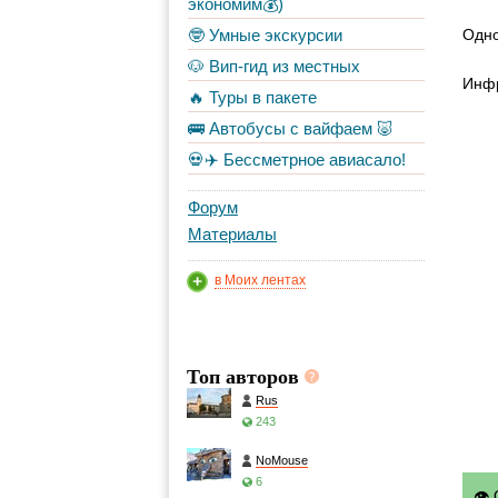
экономим💰)
🤓 Умные экскурсии
Одно
🐶 Вип-гид из местных
Инфр
🔥 Туры в пакете
🚌 Автобусы с вайфаем 🐷
💀✈️ Бессметрное авиасало!
Форум
Материалы
в Моих лентах
Топ авторов
Rus
243
NoMouse
6
👁 