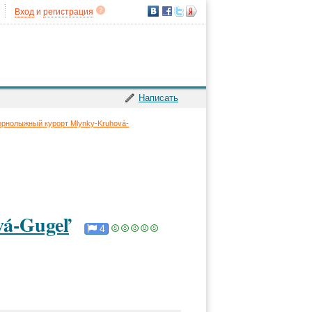
Вход
и
регистрация
Написать
орнолыжный курорт Mlynky-Kruhová-
á-Gugeľ
4