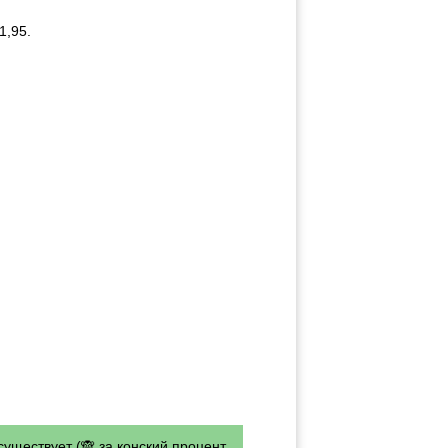
1,95.
существует (🙈 за конский процент