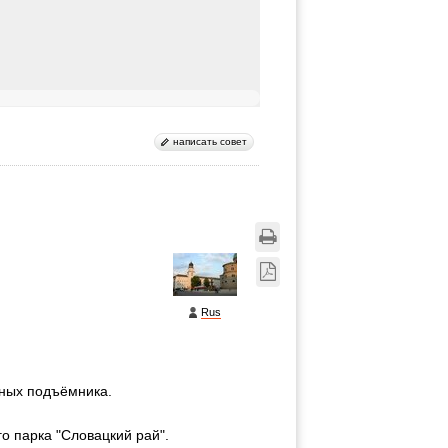
написать совет
Rus
ьных подъёмника.
го парка "Словацкий рай".