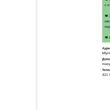
с о
👁
нео
по
👁
Адре
Mlyn
Допо
поез
Теле
421 