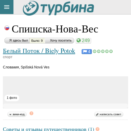
Title
Cейчас
Спишска-Нова-Вес
на
сайте:
249
Я здесь был
Хочу посетить
Было: 9
Белый Поток / Biely Potok
4
спорт
Словакия
,
Spišská Nová Ves
Button
1 фото
вики-код
написать совет
Советы и отзывы путешественников (1)