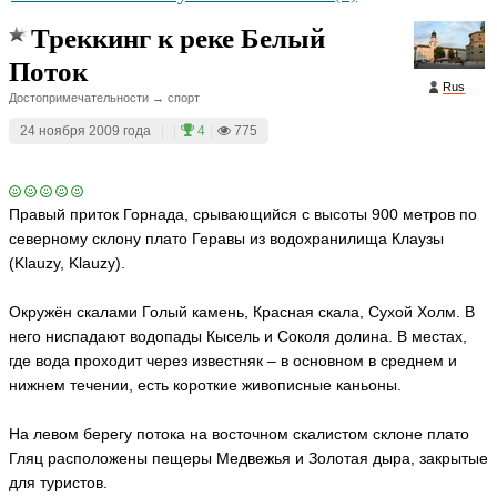
Треккинг к реке Белый
Поток
Rus
Достопримечательности → спорт
24 ноября 2009 года
|
|
4
|
775
Правый приток Горнада, срывающийся с высоты 900 метров по
северному склону плато Геравы из водохранилища Клаузы
(Klauzy, Klauzy).
Окружён скалами Голый камень, Красная скала, Сухой Холм. В
него ниспадают водопады Кысель и Соколя долина. В местах,
где вода проходит через известняк – в основном в среднем и
нижнем течении, есть короткие живописные каньоны.
На левом берегу потока на восточном скалистом склоне плато
Гляц расположены пещеры Медвежья и Золотая дыра, закрытые
для туристов.