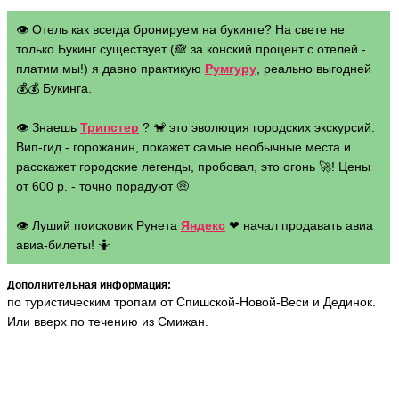
👁 Отель как всегда бронируем на букинге? На свете не
только Букинг существует (🙈 за конский процент с отелей -
платим мы!) я давно практикую
Румгуру
, реально выгодней
💰💰 Букинга.
👁 Знаешь
Трипстер
? 🐒 это эволюция городских экскурсий.
Вип-гид - горожанин, покажет самые необычные места и
расскажет городские легенды, пробовал, это огонь 🚀! Цены
от 600 р. - точно порадуют 🤑
👁 Луший поисковик Рунета
Яндекс
❤ начал продавать авиа
авиа-билеты! 🤷
Дополнительная информация:
по туристическим тропам от Спишской-Новой-Веси и Дединок.
Или вверх по течению из Смижан.