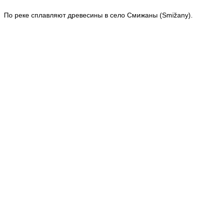
По реке сплавляют древесины в село Смижаны (Smižany).