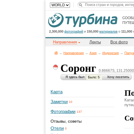
2,300,000
фотографий
и
150,000
материалов
о
111,000
Направления
Ленты
Все фото
→
Направления
→
Азия
→
Индонезия
→
Папуа
Соронг
0.86667S, 131.2500
Я здесь был
Хочу посетить
Было: 5
По
Карта
Ката
Заметки
10
путе
Фотографии
137
Со
Отзывы, советы
Отели
0