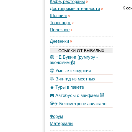
Кафе, рестораны
0
К со
Достопримечательности
0
Шоппинг
0
Транспорт
0
Полезное
1
Дневники
0
ССЫЛКИ ОТ БЫВАЛЫХ
🙈 НЕ Букинг (румгуру -
экономим💰)
🤓 Умные экскурсии
🐶 Вип-гид из местных
🔥 Туры в пакете
🚌 Автобусы с вайфаем 🐷
💀✈️ Бессметрное авиасало!
Форум
Материалы