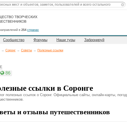
направлений в
254
странах
Сообщество
Форумы
Наши туры
Забронируй
→
Соронг
→
Советы
→
Полезные ссылки
0E
86
лезные ссылки в Соронге
лог полезных ссылок о Соронг. Официальные сайты, онлайн-карты, погод
шественников.
веты и отзывы путешественников