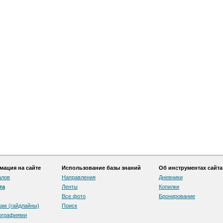
ация на сайте
Использование базы знаний
Об инструментах сайта
алов
Направления
Дневники
та
Ленты
Копилки
Все фото
Бронирование
ам (гайдлайны)
Поиск
тографиями