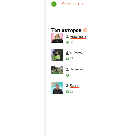
в Моих лентах
Топ авторов
Anastassia
31
a-krotov
25
dane-mo
19
Sandr
11