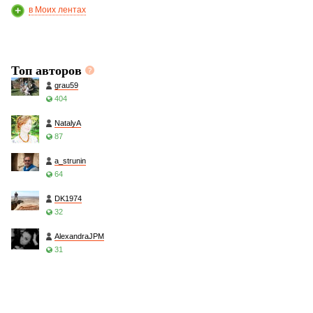
в Моих лентах
Топ авторов
grau59
404
NatalyA
87
a_strunin
64
DK1974
32
AlexandraJPM
31