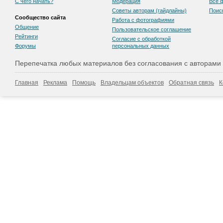
С чего начать?
Модерация
Все 
Советы авторам (гайдлайны)
Поис
Сообщество сайта
Работа с фотографиями
Общение
Пользовательскоe соглашение
Рейтинги
Согласие с обработкой
Форумы
персональных данных
Перепечатка любых материалов без согласования с авторами
Главная
Реклама
Помощь
Владельцам объектов
Обратная связь
К