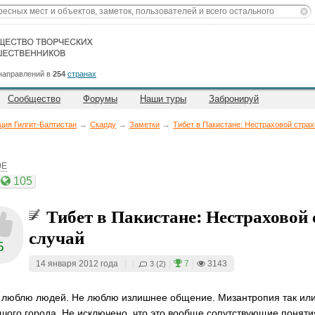
направлений в
254
странах
Сообщество
Форумы
Наши туры
Забронируй
ция Гилгит-Балтистан
→
Скарду
→
Заметки
→
Тибет в Пакистане: Нестраховой стра
0E
105
Тибет в Пакистане: Нестраховой
случай
5
14 января 2012 года
|
|
|
7
|
3143
3 (2)
 люблю людей. Не люблю излишнее общение. Мизантропия так или 
шого города. Не исключено, что это вообще сопутствующие понятия