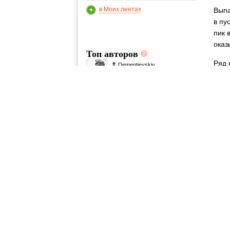
в Моих лентах
Выпа
в пу
пик 
оказ
Топ авторов
Ряд 
Dementievskiy
37
1. Ч
se_boy
прис
22
Reiser
17
***
texnic
Если
15
"вто
– Но
Shche
– И 
14
– Ок
– За
Коне
обез