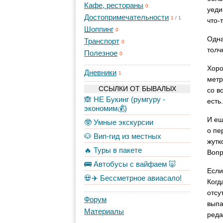
Кафе, рестораны
0
уеди
Достопримечательности
1
/
1
что-
Шоппинг
0
Одна
Транспорт
0
толч
Полезное
0
Хоро
Дневники
1
метр
ССЫЛКИ ОТ БЫВАЛЫХ
со в
🙈 НЕ Букинг (румгуру -
есть
экономим💰)
И ещ
🤓 Умные экскурсии
о пе
🐶 Вип-гид из местных
жутк
🔥 Туры в пакете
Вопр
🚌 Автобусы с вайфаем 🐷
Если
💀✈️ Бессметрное авиасало!
Когд
отсу
Форум
выпа
Материалы
реда