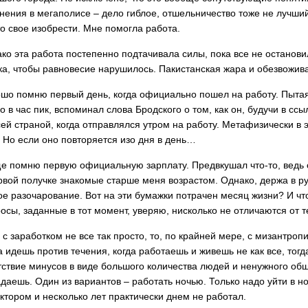
нения в мегаполисе – дело гиблое, отшельничество тоже не лучши
то свое изобрести. Мне помогла работа.
ко эта работа постепенно подтачивала силы, пока все не остановил
ка, чтобы равновесие нарушилось. Пакистанская жара и обезвожив
шо помню первый день, когда официально пошел на работу. Пытая
о в час пик, вспоминал слова Бродского о том, как он, будучи в сс
сей страной, когда отправлялся утром на работу. Метафизически в 
. Но если оно повторяется изо дня в день…
е помню первую официальную зарплату. Предвкушал что-то, ведь
рвой получке знакомые старше меня возрастом. Однако, держа в 
ое разочарование. Вот на эти бумажки потрачен месяц жизни? И чт
осы, заданные в тот момент, уверяю, нисколько не отличаются от т
 с заработком не все так просто, то, по крайней мере, с мизантро
а идешь против течения, когда работаешь и живешь не как все, тог
тствие минусов в виде большого количества людей и ненужного об
даешь. Один из вариантов – работать ночью. Только надо уйти в н
ктором и несколько лет практически днем не работал.