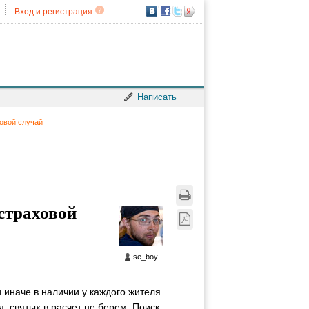
Вход
и
регистрация
Написать
ховой случай
 страховой
se_boy
иначе в наличии у каждого жителя
, святых в расчет не берем. Поиск