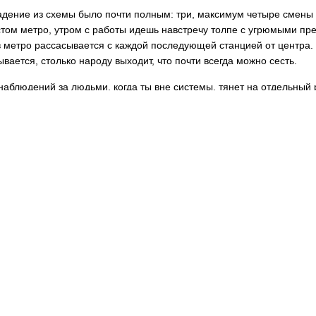
дение из схемы было почти полным: три, максимум четыре смены в
стом метро, утром с работы идешь навстречу толпе с угрюмыми пр
в метро рассасывается с каждой последующей станцией от центра.
ывается, столько народу выходит, что почти всегда можно сесть.
наблюдений за людьми, когда ты вне системы, тянет на отдельный 
тобы дойти до горы, надо пройти много предгорий. Для поним
мотреться, видна тропа
 в поисках причин болезни первый свет забрезжил при обнаружении
рой свет" стал видимым после следующего диалога:
– Кем ты раб
чным редактором.
давно?
оло семи лет.
вязывай с ночной работой. Ты не представляешь, как здорово по
чно, определенно сказать нельзя, но, исходя из своего опыта, 
воживание просто стало толчком к потере системой равновесия