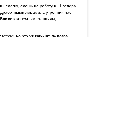
 неделю, едешь на работу к 11 вечера
едработными лицами, а утренний час
 Ближе к конечным станциям,
рассказ, но это уж как-нибудь потом…
ания масштаба – на холме, если
 недостатка кальция в крови, то
отаешь?
дготовил себе этот сбой в здоровье.
могу предположить, что
. Так, может быть, был бы приступ,