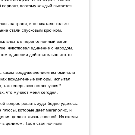
й вариант, поэтому каждый пытается
ось на грани, и не хватало только
ание стали спусковым крючком.
сь влезть в переполненный вагон
ылке, чувствовал единение с народом,
этом единении действительно что-то
 с каким воодушевлением вспоминали
руках вожделенные купюры, испытал
о, так теперь всю оставшуюся?
ех, что мучают меня сегодня.
пией вопрос решить худо-бедно удалось.
да плюсы, которые дает мегаполис, и
щения делают жизнь сносной. Из схемы
очь целиком. Так я стал ночным