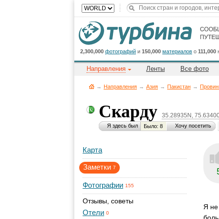
2,300,000
фотографий
и
150,000
материалов
о
111,000
Направления
Ленты
Все фото
→
Направления
→
Азия
→
Пакистан
→
Провин
Скарду
35.28935N, 75.6340
Я здесь был
Хочу посетить
Было: 8
Карта
Заметки
7
Фотографии
155
Отзывы, советы
Я не
Отели
0
боль