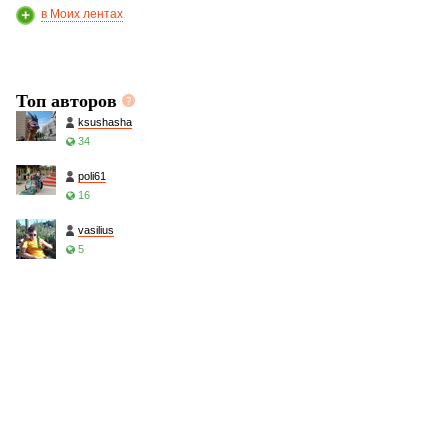
в Моих лентах
Топ авторов
ksushasha
34
poli61
16
vasilius
5