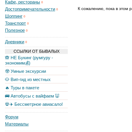
Кафе, рестораны
0
К сожалению, пока в этом р
Достопримечательности
0
Шоппинг
0
Транспорт
0
Полезное
0
Дневники
0
ССЫЛКИ ОТ БЫВАЛЫХ
🙈 НЕ Букинг (румгуру -
экономим💰)
🤓 Умные экскурсии
🐶 Вип-гид из местных
🔥 Туры в пакете
🚌 Автобусы с вайфаем 🐷
💀✈️ Бессметрное авиасало!
Форум
Материалы