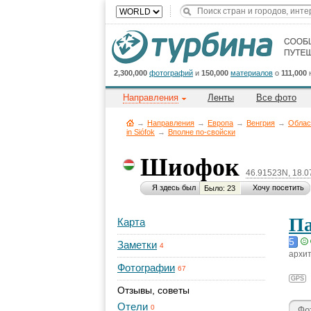
2,300,000
фотографий
и
150,000
материалов
о
111,000
Направления
Ленты
Все фото
→
Направления
→
Европа
→
Венгрия
→
Облас
in Siófok
→
Вполне по-свойски
Шиофок
46.91523N, 18.
Я здесь был
Хочу посетить
Было: 23
Па
Карта
5
Заметки
4
архит
Фотографии
67
GPS
Отзывы, советы
Отели
0
Фо