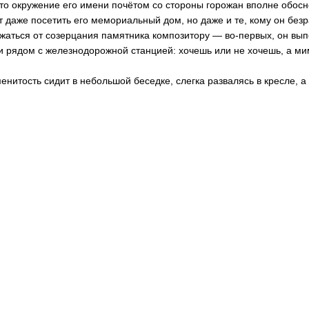
что окружение его имени почётом со стороны горожан вполне обос
т даже посетить его мемориальный дом, но даже и те, кому он безр
жаться от созерцания памятника композитору — во-первых, он выпо
и рядом с железнодорожной станцией: хочешь или не хочешь, а ми
енитость сидит в небольшой беседке, слегка развалясь в кресле, 
ло. Совершенно, к слову, пустое. Ну как тут удержаться от того чтоб
маном...