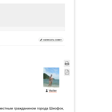
написать совет
Vazlav
звестным гражданином города Шиофок,