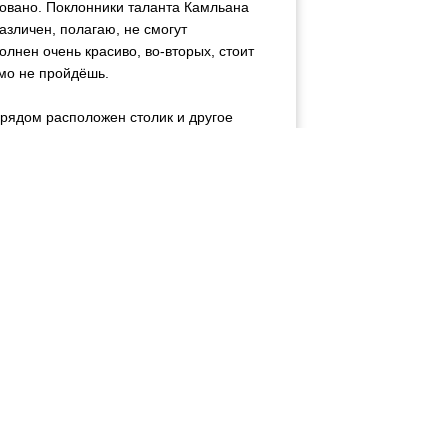
новано. Поклонники таланта Камльана
азличен, полагаю, не смогут
лнен очень красиво, во-вторых, стоит
мо не пройдёшь.
а рядом расположен столик и другое
ы сесть в него и сняться вместе с