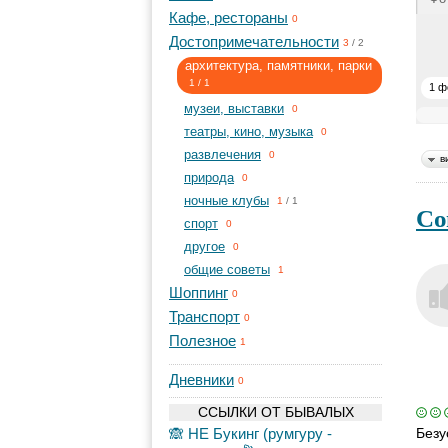
Кафе, рестораны
0
Достопримечательности
3
/
2
архитектура, памятники, парки
1
/
1
1 ф
музеи, выставки
0
театры, кино, музыка
0
развлечения
0
в
природа
0
ночные клубы
1
/
1
Со
спорт
0
другое
0
общие советы
1
Шоппинг
0
Транспорт
0
Полезное
1
Дневники
0
ССЫЛКИ ОТ БЫВАЛЫХ
🙈 НЕ Букинг (румгуру -
Безу