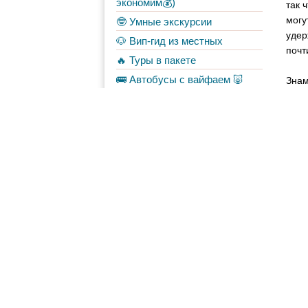
экономим💰)
так 
могу
🤓 Умные экскурсии
удер
🐶 Вип-гид из местных
почт
🔥 Туры в пакете
🚌 Автобусы с вайфаем 🐷
Знам
крес
💀✈️ Бессметрное авиасало!
Каль
Форум
Материалы
в Моих лентах
Топ авторов
Norisfox
47
Team76
17