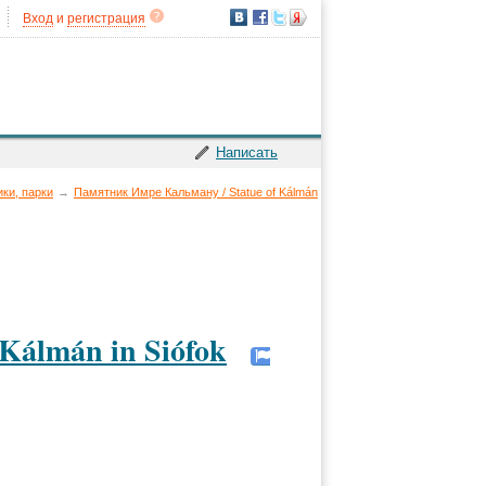
Вход
и
регистрация
Написать
ки, парки
→
Памятник Имре Кальману / Statue of Kálmán
Kálmán in Siófok