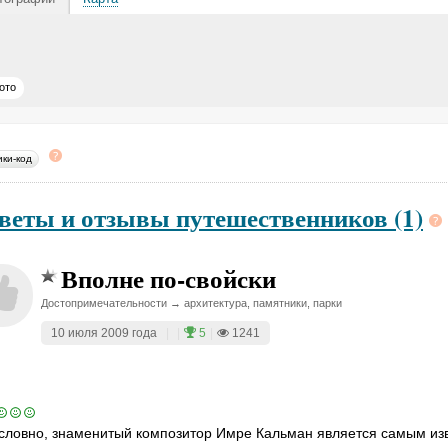
ото
ики-код
веты и отзывы путешественников (1)
Вполне по-свойски
Достопримечательности → архитектура, памятники, парки
10 июля 2009 года
|
|
5
|
1241
словно, знаменитый композитор Имре Кальман является самым и