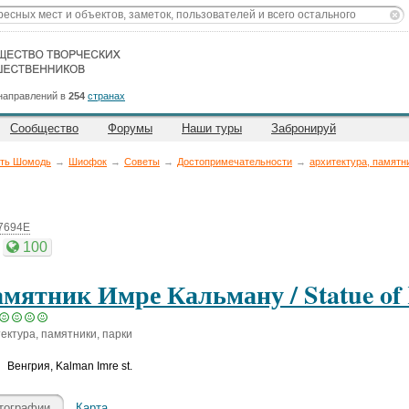
направлений в
254
странах
Сообщество
Форумы
Наши туры
Забронируй
ть Шомодь
→
Шиофок
→
Советы
→
Достопримечательности
→
архитектура, памятни
07694E
100
мятник Имре Кальману / Statue of 
ектура, памятники, парки
Венгрия
,
Kalman Imre st.
тографии
Карта