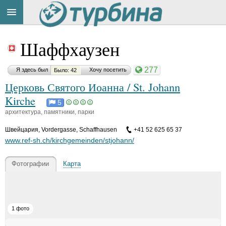
Title
Cейчас
Шаффхаузен
на
сайте:
277
Я здесь был
Хочу посетить
Было: 42
Церковь Святого Иоанна / St. Johann
Kirche
5
архитектура, памятники, парки
Button
Швейцария
,
Vordergasse, Schaffhausen
+41 52 625 65 37
www.ref-sh.ch/kirchgemeinden/stjohann/
Фотографии
Карта
1 фото