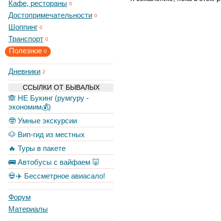
Кафе, рестораны
0
Достопримечательности
0
Шоппинг
0
Транспорт
0
Полезное
0
Дневники
2
ССЫЛКИ ОТ БЫВАЛЫХ
🙈 НЕ Букинг (румгуру -
экономим💰)
🤓 Умные экскурсии
🐶 Вип-гид из местных
🔥 Туры в пакете
🚌 Автобусы с вайфаем 🐷
💀✈️ Бессметрное авиасало!
Форум
Материалы