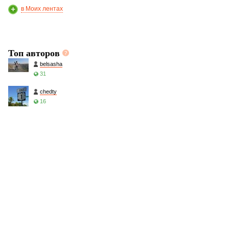
в Моих лентах
Топ авторов
belsasha
31
chedty
16