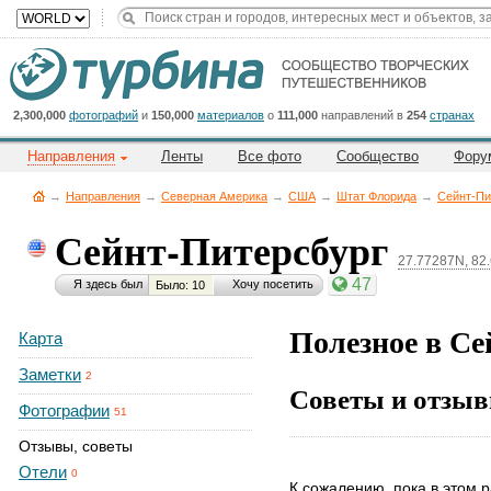
Title
Cейчас
на
сайте:
2,300,000
фотографий
и
150,000
материалов
о
111,000
направлений в
254
странах
Направления
Ленты
Все фото
Сообщество
Фору
→
Направления
→
Северная Америка
→
CША
→
Штат Флорида
→
Сейнт-Пи
Сейнт-Питерсбург
27.77287N, 82
Button
47
Я здесь был
Хочу посетить
Было: 10
Полезное в Се
Карта
Заметки
2
Советы и отзыв
Фотографии
51
Отзывы, советы
Отели
0
К сожалению, пока в этом р