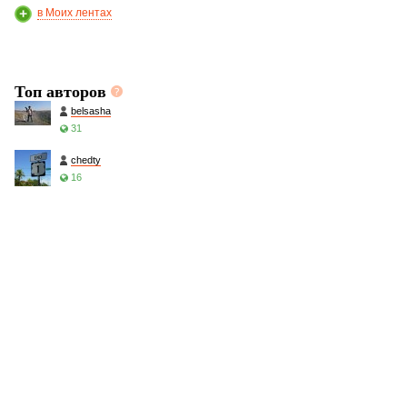
в Моих лентах
Топ авторов
belsasha
31
chedty
16