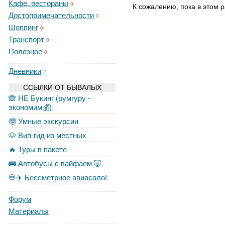
Кафе, рестораны
0
К сожалению, пока в этом р
Достопримечательности
0
Шоппинг
0
Транспорт
0
Полезное
0
Дневники
2
ССЫЛКИ ОТ БЫВАЛЫХ
🙈 НЕ Букинг (румгуру -
экономим💰)
🤓 Умные экскурсии
🐶 Вип-гид из местных
🔥 Туры в пакете
🚌 Автобусы с вайфаем 🐷
💀✈️ Бессметрное авиасало!
Форум
Материалы