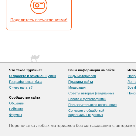
Поделитесь впечатлениями!
Что такое Турбина?
Ваша информация на сайте
Испо
О проекте и зачем он нужен
Виды материалов
Напр
Географическая база
Правила сайта
Лент
С чего начать?
Модерация
Все 
Советы авторам (гайдлайны)
Поис
Сообщество сайта
Работа с фотографиями
Общение
Пользовательскоe соглашение
Рейтинги
Согласие с обработкой
Форумы
персональных данных
Перепечатка любых материалов без согласования с авторами