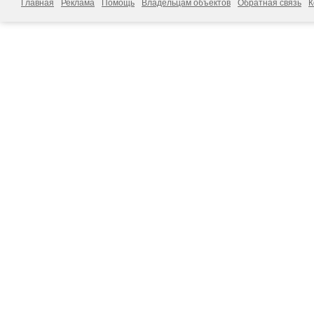
Главная
Реклама
Помощь
Владельцам объектов
Обратная связь
К