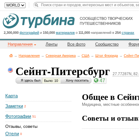
Title
Cейчас
на
сайте:
2,300,000
фотографий
и
150,000
материалов
о
111,000
направлений в
254
странах
Направления
Ленты
Все фото
Сообщество
Фору
→
Направления
→
Северная Америка
→
CША
→
Штат Флорида
→
Сейнт-Пи
Сейнт-Питерсбург
27.77287N, 82
Button
47
Я здесь был
Хочу посетить
Было: 10
Общее в Сейн
Карта
Медицина, местные особеннос
Заметки
2
Советы и отзыв
Фотографии
51
Отзывы, советы
Отели
0