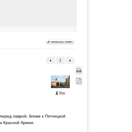
написать совет
1
←
→
Rus
перед лаврой, ближе к Пятницкой
м Красной Армии.