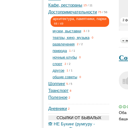
Кафе, рестораны
15
/
11
Достопримечательности
75
/
56
архитектура, памятники, парки
2 ф
68
/
49
музеи, выставки
3
/
3
театры, кино, музыка
0
в
развлечения
2
/
2
природа
1
/
1
Со
ночные клубы
0
спорт
2
/
2
другое
1
/
1
общие советы
0
Шоппинг
5
/
5
Транспорт
8
Полезное
2
Дневники
2
Оба 
ССЫЛКИ ОТ БЫВАЛЫХ
башн
🙈 НЕ Букинг (румгуру -