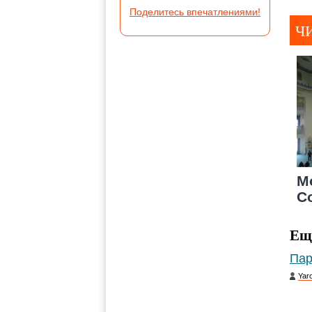
Поделитесь впечатлениями!
Ч
М
С
Ещ
Пар
Yar