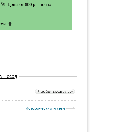
🚀! Цены от 600 р. - точно
ты! 🤷
в Посад
сообщить модератору
Исторический музей