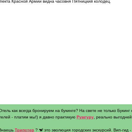
пекта Красной Армии видна часовня Пятницкий колодец.
Отель как всегда бронируем на букинге? На свете не только Букинг 
телей - платим мы!) я давно практикую
Румгуру
, реально выгодней 
 Знаешь
Трипстер
? 🐒 это эволюция городских экскурсий. Вип-гид 