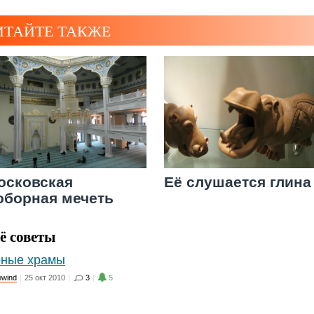
ИТАЙТЕ ТАКЖЕ
осковская
Её слушается глина
оборная мечеть
ё советы
ные храмы
owind
|
25 окт 2010
|
3
|
5