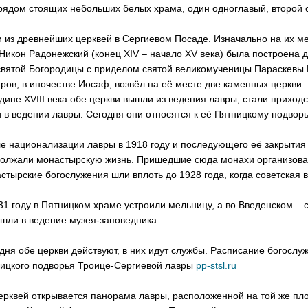
рядом стоящих небольших белых храма, один одноглавый, второй 
 из древнейших церквей в Сергиевом Посаде. Изначально на их ме
Никон Радонежский (конец XIV – начало XV века) была построена 
вятой Богородицы с приделом святой великомученицы Параскевы 
ров, в иночестве Иосаф, возвёл на её месте две каменных церкви
дине XVIII века обе церкви вышли из ведения лавры, стали приходс
 в ведении лавры. Сегодня они относятся к её Пятницкому подвор
е национализации лавры в 1918 году и последующего её закрытия 
олжали монастырскую жизнь. Пришедшие сюда монахи организовал
стырские богослужения шли вплоть до 1928 года, когда советская 
31 году в Пятницком храме устроили мельницу, а во Введенском – с
шли в ведение музея-заповедника.
дня обе церкви действуют, в них идут службы. Расписание богослу
ицкого подворья Троице-Сергиевой лавры
pp-stsl.ru
ерквей открывается панорама лавры, расположенной на той же пл