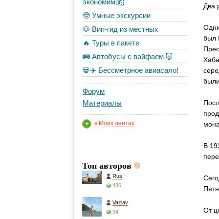
экономим💰)
Два 
🤓 Умные экскурсии
Одни
🐶 Вип-гид из местных
был 
🔥 Туры в пакете
Прес
🚌 Автобусы с вайфаем 🐷
Хаба
💀✈️ Бессметрное авиасало!
сере
были
Форум
Материалы
Посл
прод
в Моих лентах
мона
В 19
пере
Топ авторов
Rus
Сего
436
Пятн
Vazlav
От ц
94