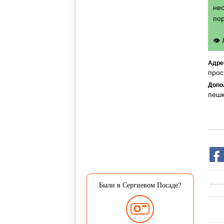
нео
по
👁
Адре
прос
Допо
пешк
Были в Сергиевом Посаде?