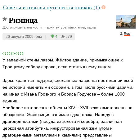
Советы и отзывы путешественников (1)
Ризница
Достопримечательности → архитектура, памятники, парки
Rus
26 августа 2009 года
|
|
4
|
979
У западной стены лавры. Жёлтое здание, примыкающее к
Троицкому собору справа, если стоять к нему лицом.
Здесь хранятся подарки, сделанные лавре на протяжении всей
её истории именитыми особами, в том числе русскими царями,
начиная с Ивана Грозного и Бориса Годунова – более 1000
единиц.
Наиболее интересные объекты XIV – XVII веков выставлены на
обозрение. Экспозиция занимает два этажа. Наряду с
драгоценностями (посуда из золота и серебра, различная
церковная атрибутика, инкрустированная жемчугом и
драгоценными металлами и камнями) представлены