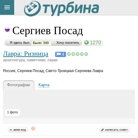
Title
Cейчас
Сергиев Посад
на
сайте:
1270
Я здесь был
Хочу посетить
Было: 349
Лавра: Ризница
4
архитектура, памятники, парки
Россия
,
Сергиев Посад, Свято-Троицкая Сергиева Лавра
Button
Фотографии
Карта
1 фото
вики-код
написать совет