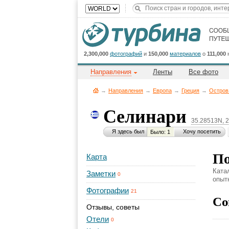
2,300,000
фотографий
и
150,000
материалов
о
111,000
Направления
Ленты
Все фото
→
Направления
→
Европа
→
Греция
→
Остров
Селинари
35.28513N, 
Я здесь был
Хочу посетить
Было: 1
По
Карта
Ката
Заметки
0
опыт
Фотографии
21
Со
Отзывы, советы
Отели
0