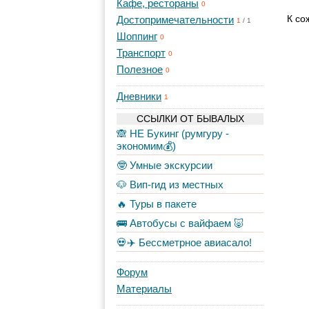
Кафе, рестораны
0
К со
Достопримечательности
1
/
1
Шоппинг
0
Транспорт
0
Полезное
0
Дневники
1
ССЫЛКИ ОТ БЫВАЛЫХ
🙈 НЕ Букинг (румгуру -
экономим💰)
🤓 Умные экскурсии
🐶 Вип-гид из местных
🔥 Туры в пакете
🚌 Автобусы с вайфаем 🐷
💀✈️ Бессметрное авиасало!
Форум
Материалы