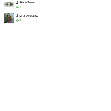
AtlantaTravel
7
Dina_Anunziata
5