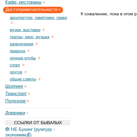
Кафе, рестораны
0
Достопримечательности
0
К сожалению, пока в этом р
архитектура, памятники, парки
0
музеи, выставки
0
театры, кино, музыка
0
развлечения
0
природа
0
ночные клубы
0
спорт
0
другое
0
общие советы
0
Шоппинг
0
Транспорт
0
Полезное
0
Дневники
1
ССЫЛКИ ОТ БЫВАЛЫХ
🙈 НЕ Букинг (румгуру -
экономим💰)