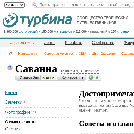
Title
Cейчас
на
сайте:
2,300,000
фотографий
и
150,000
материалов
о
111,000
направлений в
254
странах
Направления
Ленты
Все фото
Сообщество
Фору
→
Направления
→
Северная Америка
→
CША
→
Штат Джорджия
→
Саванн
Саванна
32.08354N, 81.09983W
Button
66
Я здесь был
Хочу посетить
Было: 5
Достопримеча
Карта
Что делать и что посмотреть
Заметки
4
выставки, театры Саванна. Ар
оценки, рейтинг.
Фотографии
139
Советы и отзыв
Отзывы, советы
Отели
0