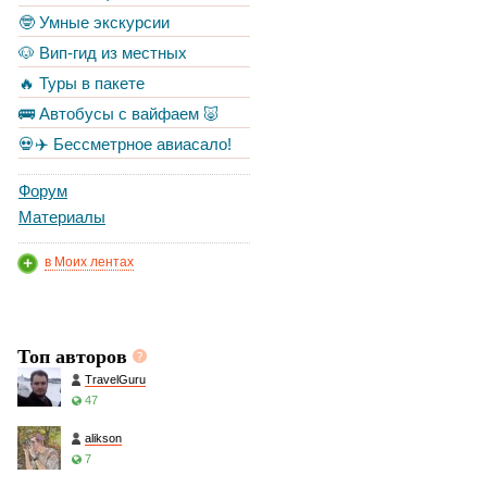
🤓 Умные экскурсии
🐶 Вип-гид из местных
🔥 Туры в пакете
🚌 Автобусы с вайфаем 🐷
💀✈️ Бессметрное авиасало!
Форум
Материалы
в Моих лентах
Топ авторов
TravelGuru
47
alikson
7