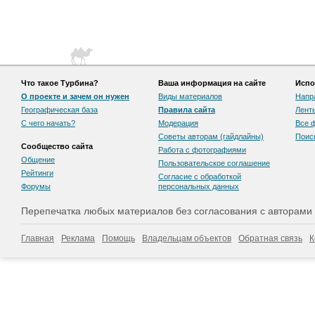
Что такое Турбина?
Ваша информация на сайте
Испо
О проекте и зачем он нужен
Виды материалов
Напр
Географическая база
Правила сайта
Лент
С чего начать?
Модерация
Все 
Советы авторам (гайдлайны)
Поис
Сообщество сайта
Работа с фотографиями
Общение
Пользовательскоe соглашение
Рейтинги
Согласие с обработкой
Форумы
персональных данных
Перепечатка любых материалов без согласования с авторами
Главная
Реклама
Помощь
Владельцам объектов
Обратная связь
К