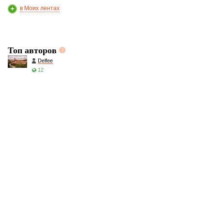
в Моих лентах
Топ авторов
Delfee
12