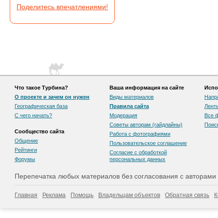
Поделитесь впечатлениями!
Что такое Турбина?
Ваша информация на сайте
Испо
О проекте и зачем он нужен
Виды материалов
Напр
Географическая база
Правила сайта
Лент
С чего начать?
Модерация
Все 
Советы авторам (гайдлайны)
Поис
Сообщество сайта
Работа с фотографиями
Общение
Пользовательскоe соглашение
Рейтинги
Согласие с обработкой
Форумы
персональных данных
Перепечатка любых материалов без согласования с авторами
Главная
Реклама
Помощь
Владельцам объектов
Обратная связь
К