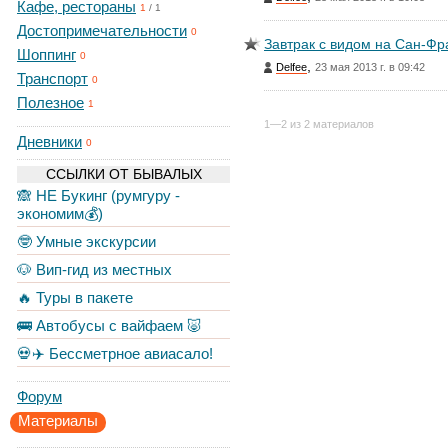
Кафе, рестораны
1
/
1
Достопримечательности
0
Завтрак с видом на Сан-Фр
Шоппинг
0
,
Delfee
23 мая 2013 г. в 09:42
Транспорт
0
Полезное
1
1—2 из 2 материалов
Дневники
0
ССЫЛКИ ОТ БЫВАЛЫХ
🙈 НЕ Букинг (румгуру -
экономим💰)
🤓 Умные экскурсии
🐶 Вип-гид из местных
🔥 Туры в пакете
🚌 Автобусы с вайфаем 🐷
💀✈️ Бессметрное авиасало!
Форум
Материалы