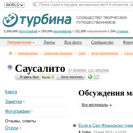
Title
Cейчас
на
сайте:
2,300,000
фотографий
и
150,000
материалов
о
111,000
направлений в
254
странах
Направления
Ленты
Все фото
Сообщество
Фору
→
Направления
→
Северная Америка
→
CША
→
Штат Калифорния
→
Саус
Саусалито
37.85909N, 122.48525W
Button
12
Я здесь был
Хочу посетить
Было: 2
Обсуждения м
Карта
Заметки
0
Все материалы
Фотографии
0
Отзывы, советы
Если в Сан-Франциско тум
Отели
0
,
Delfee
23 мая 2013 г. в 10:03