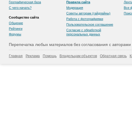
Географическая база
Правила сайта
Лент
С чего начать?
Модерация
Все 
Советы авторам (гайдлайны)
Поис
Сообщество сайта
Работа с фотографиями
Общение
Пользовательскоe соглашение
Рейтинги
Согласие с обработкой
Форумы
персональных данных
Перепечатка любых материалов без согласования с авторами
Главная
Реклама
Помощь
Владельцам объектов
Обратная связь
К