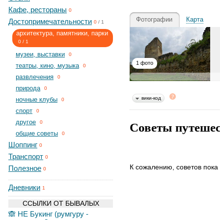
Кафе, рестораны
0
Фотографии
Карта
Достопримечательности
0
/
1
архитектура, памятники, парки
0
/
1
музеи, выставки
0
1 фото
театры, кино, музыка
0
развлечения
0
природа
0
вики-код
ночные клубы
0
спорт
0
Советы путеше
другое
0
общие советы
0
Шоппинг
0
Транспорт
0
К сожалению, советов пока 
Полезное
0
Дневники
1
ССЫЛКИ ОТ БЫВАЛЫХ
🙈 НЕ Букинг (румгуру -