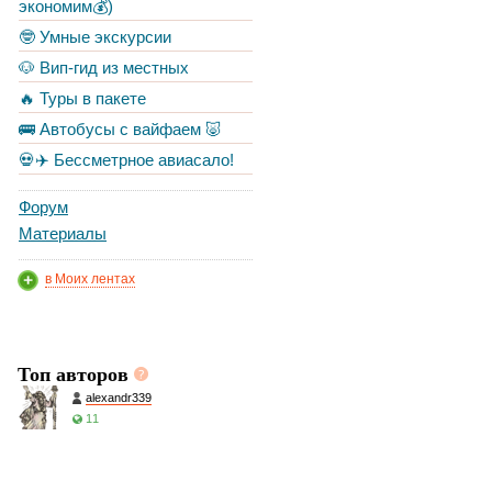
экономим💰)
🤓 Умные экскурсии
🐶 Вип-гид из местных
🔥 Туры в пакете
🚌 Автобусы с вайфаем 🐷
💀✈️ Бессметрное авиасало!
Форум
Материалы
в Моих лентах
Топ авторов
alexandr339
11