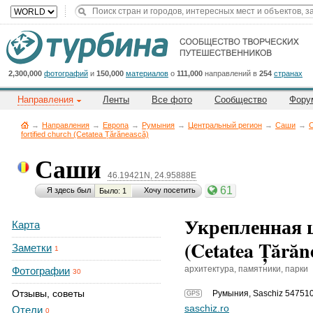
Title
Cейчас
на
сайте:
2,300,000
фотографий
и
150,000
материалов
о
111,000
направлений в
254
странах
Направления
Ленты
Все фото
Сообщество
Фору
→
Направления
→
Европа
→
Румыния
→
Центральный регион
→
Саши
→
fortified church (Cetatea Țărănească)
Саши
Button
46.19421N, 24.95888E
61
Я здесь был
Хочу посетить
Было: 1
Укрепленная це
Карта
(Cetatea Țărăn
Заметки
1
архитектура, памятники, парки
Фотографии
30
Отзывы, советы
Румыния
,
Saschiz 54751
GPS
saschiz.ro
Отели
0