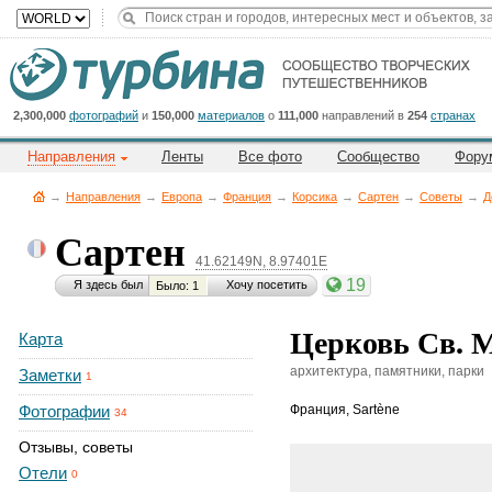
Title
Cейчас
на
сайте:
2,300,000
фотографий
и
150,000
материалов
о
111,000
направлений в
254
странах
Направления
Ленты
Все фото
Сообщество
Фору
→
Направления
→
Европа
→
Франция
→
Корсика
→
Сартен
→
Советы
→
Д
Сартен
41.62149N, 8.97401E
Button
19
Я здесь был
Хочу посетить
Было: 1
Церковь Св. М
Карта
архитектура, памятники, парки
Заметки
1
Фотографии
Франция
,
Sartène
34
Отзывы, советы
Отели
0