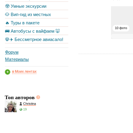
🤓 Умные экскурсии
🐶 Вип-гид из местных
🔥 Туры в пакете
10 фото
🚌 Автобусы с вайфаем 🐷
💀✈️ Бессметрное авиасало!
Форум
Материалы
в Моих лентах
Топ авторов
Christina
19