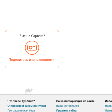
Были в Сартене?
Поделитесь впечатлениями!
Что такое Турбина?
Ваша информация на сайте
Испо
О проекте и зачем он нужен
Виды материалов
Напр
Географическая база
Правила сайта
Лент