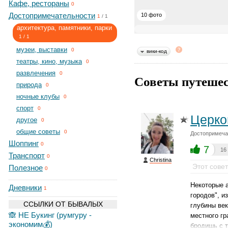
Кафе, рестораны
0
Достопримечательности
10 фото
1
/
1
архитектура, памятники, парки
1
/
1
музеи, выставки
0
вики-код
театры, кино, музыка
0
развлечения
0
Советы путешес
природа
0
ночные клубы
0
спорт
0
Церко
другое
0
общие советы
0
Достопримечат
Шоппинг
0
7
16
Транспорт
0
Christina
Этот сове
Полезное
0
Некоторые 
Дневники
1
городов", и
ССЫЛКИ ОТ БЫВАЛЫХ
глубины век
🙈 НЕ Букинг (румгуру -
местного гр
экономим💰)
бродишь с 