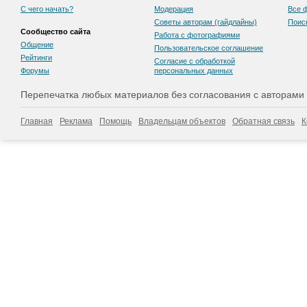
С чего начать?
Модерация
Все 
Советы авторам (гайдлайны)
Поис
Сообщество сайта
Работа с фотографиями
Общение
Пользовательскоe соглашение
Рейтинги
Согласие с обработкой
Форумы
персональных данных
Перепечатка любых материалов без согласования с авторами
Главная
Реклама
Помощь
Владельцам объектов
Обратная связь
К