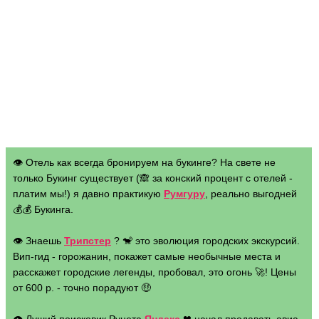
👁 Отель как всегда бронируем на букинге? На свете не
только Букинг существует (🙈 за конский процент с отелей -
платим мы!) я давно практикую
Румгуру
, реально выгодней
💰💰 Букинга.
👁 Знаешь
Трипстер
? 🐒 это эволюция городских экскурсий.
Вип-гид - горожанин, покажет самые необычные места и
расскажет городские легенды, пробовал, это огонь 🚀! Цены
от 600 р. - точно порадуют 🤑