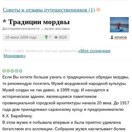
Советы и отзывы путешественников (1)
Традиции мордвы
Достопримечательности → музеи, выставки
10 июня 2009 года
|
|
7
|
3626
veruncia
Этот совет является частью дневника
«Моя солнечная
Мордовия»
Если Вы хотите больше узнать о традиционных обрядах мордвы,
то рекомендую посетить Музей мордовской народной культуры.
Музей создан не так давно, в 1999 году. И находится в
историческом здании, являющемся памятником
провинциальной городской архитектуры начала 20 века. До 1917
года дом принадлежал саранскому купцу и предпринимателю
К.Х. Бараблину.
В этом музее я побывала впервые и была приятно удивлена
богатством его коллекции. Собрание музея насчитывает более