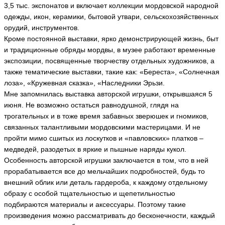
3,5 тыс. экспонатов и включает коллекции мордовской народной
одежды, икон, керамики, бытовой утвари, сельскохозяйственных
орудий, инструментов.
Кроме постоянной выставки, ярко демонстрирующей жизнь, быт
и традиционные обряды мордвы, в музее работают временные
экспозиции, посвященные творчеству отдельных художников, а
также тематические выставки, такие как: «Береста», «Солнечная
лоза», «Кружевная сказка», «Наследники Эрьзи.
Мне запомнилась выставка авторской игрушки, открывшаяся 5
июня. Не возможно остаться равнодушной, глядя на
трогательных и в тоже время забавных зверюшек и гномиков,
связанных талантливыми мордовскими мастерицами. И не
пройти мимо сшитых из лоскутков и «павловских» платков –
медведей, разодетых в яркие и пышные наряды кукол.
Особенность авторской игрушки заключается в том, что в ней
прорабатывается все до мельчайших подробностей, будь то
внешний облик или деталь гардероба, к каждому отдельному
образу с особой тщательностью и щепетильностью
подбираются материалы и аксессуары. Поэтому такие
произведения можно рассматривать до бесконечности, каждый