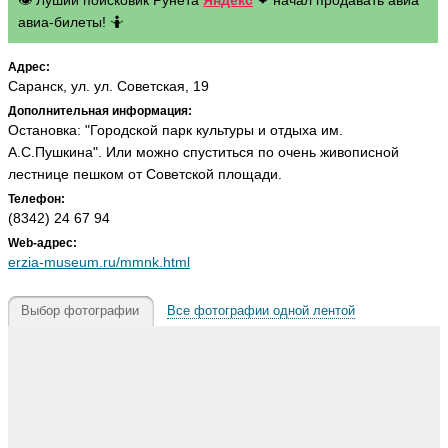
👁 Луший поисковик Рунета
Яндекс
❤ начал продавать авиа
авиа-билеты! 🤷
Адрес:
Саранск, ул. ул. Советская, 19
Дополнительная информация:
Остановка: "Городской парк культуры и отдыха им.
А.С.Пушкина". Или можно спуститься по очень живописной
лестнице пешком от Советской площади.
Телефон:
(8342) 24 67 94
Web-адрес:
erzia-museum.ru/mmnk.html
Выбор фотографии
Все фотографии одной лентой