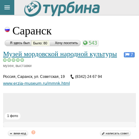
Title
Cейчас
Саранск
на
сайте:
543
Я здесь был
Хочу посетить
Было: 80
Музей мордовской народной культуры
7
музеи, выставки
Button
Россия
,
Саранск, ул. Советская, 19
(8342) 24 67 94
www.erzia-museum.ru/mmnk.html
1 фото
вики-код
написать совет