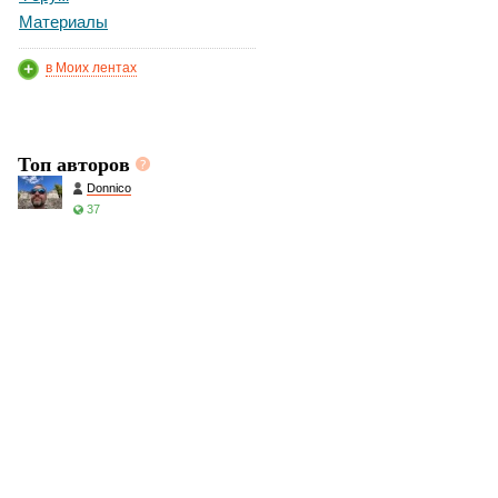
Материалы
в Моих лентах
Топ авторов
Donnico
37