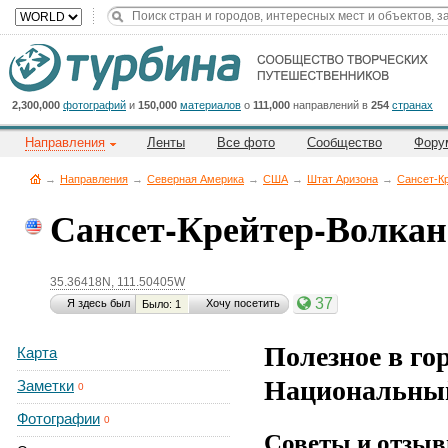
Title
Cейчас
на
сайте:
2,300,000
фотографий
и
150,000
материалов
о
111,000
направлений в
254
странах
Направления
Ленты
Все фото
Сообщество
Фору
→
Направления
→
Северная Америка
→
CША
→
Штат Аризона
→
Сансет-К
Сансет-Крейтер-Волка
Button
35.36418N, 111.50405W
37
Я здесь был
Хочу посетить
Было: 1
Полезное в го
Карта
Национальны
Заметки
0
Фотографии
0
Советы и отзыв