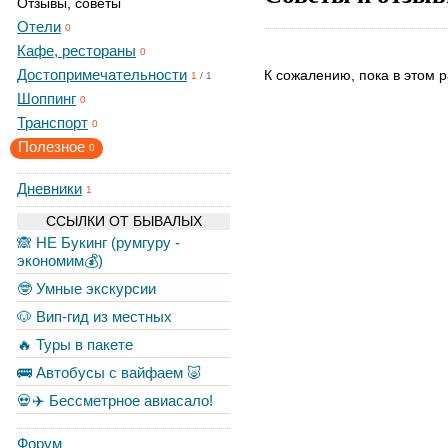
Отзывы, советы
Отели
0
Кафе, рестораны
0
Достопримечательности
К сожалению, пока в этом р
1
/
1
Шоппинг
0
Транспорт
0
Полезное
0
Дневники
1
ССЫЛКИ ОТ БЫВАЛЫХ
🙈 НЕ Букинг (румгуру -
экономим💰)
🤓 Умные экскурсии
🐶 Вип-гид из местных
🔥 Туры в пакете
🚌 Автобусы с вайфаем 🐷
💀✈️ Бессметрное авиасало!
Форум