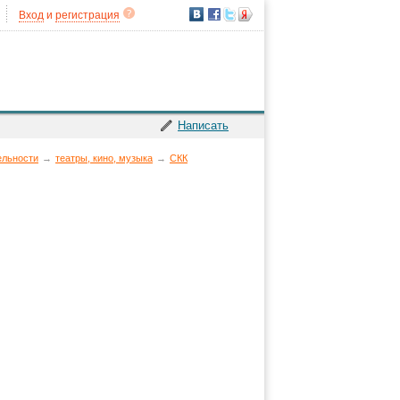
Вход
и
регистрация
Написать
ельности
→
театры, кино, музыка
→
СКК