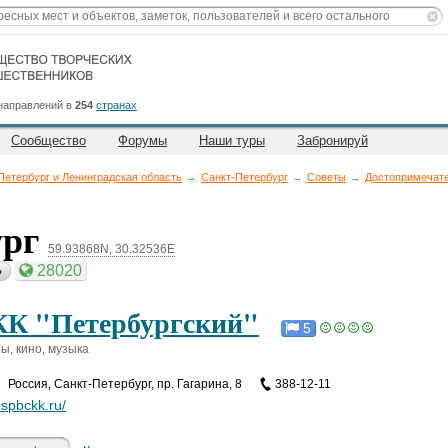
направлений в
254
странах
Сообщество
Форумы
Наши туры
Забронируй
Петербург и Ленинградская область
→
Санкт-Петербург
→
Советы
→
Достопримечат
ург
59.93868N, 30.32536E
28020
ь
К "Петербургский"
5
ы, кино, музыка
Россия
,
Санкт-Петербург, пр. Гагарина, 8
388-12-11
spbckk.ru/