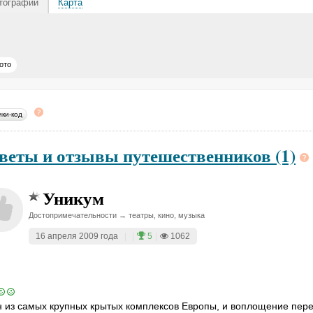
тографии
Карта
ото
ики-код
веты и отзывы путешественников (1)
Уникум
Достопримечательности → театры, кино, музыка
16 апреля 2009 года
|
|
5
|
1062
 из самых крупных крытых комплексов Европы, и воплощение пере