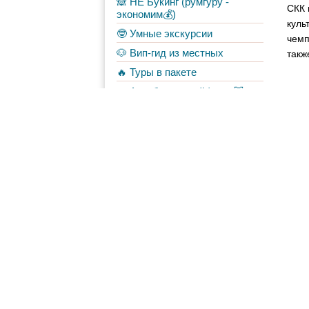
🙈 НЕ Букинг (румгуру -
СКК 
экономим💰)
куль
🤓 Умные экскурсии
чемп
🐶 Вип-гид из местных
такж
🔥 Туры в пакете
🚌 Автобусы с вайфаем 🐷
💀✈️ Бессметрное авиасало!
Форум
Материалы
в Моих лентах
Топ авторов
veruncia
2245
Hanya