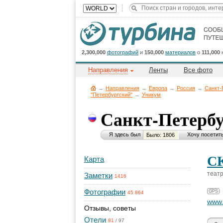
2,300,000
фотографий
и
150,000
материалов
о
111,000
Направления
Ленты
Все фото
→
Направления
→
Европа
→
Россия
→
Санкт-
"Петербургский"
→
Уникум
Санкт-Петерб
Я здесь был
Хочу посетит
Было: 1806
СК
Карта
театр
Заметки
1416
Фотографии
GPS
45 864
www.
Отзывы, советы
Отели
81
/
97