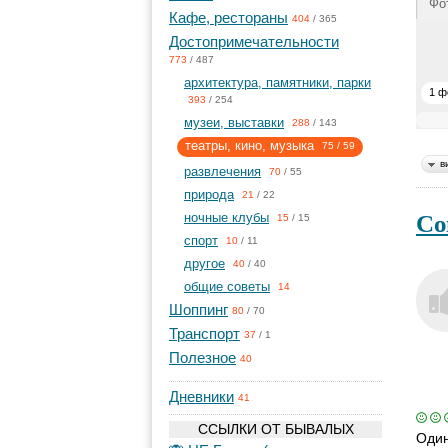
Фо
Кафе, рестораны
404
/
365
Достопримечательности
773
/
487
архитектура, памятники, парки
1 ф
393
/
254
музеи, выставки
288
/
143
театры, кино, музыка
75
/
59
в
развлечения
70
/
55
природа
21
/
22
Со
ночные клубы
15
/
15
спорт
10
/
11
другое
40
/
40
общие советы
14
Шоппинг
80
/
70
Транспорт
37
/
1
Полезное
40
Дневники
41
ССЫЛКИ ОТ БЫВАЛЫХ
Один