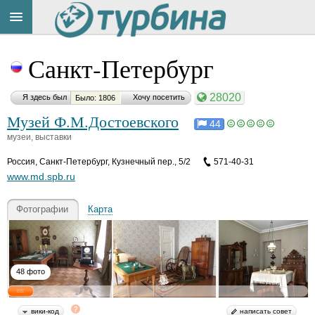
Title
Cейчас
Санкт-Петербург
на
сайте:
28020
Я здесь был
Хочу посетить
Было: 1806
Музей Ф.М.Достоевского
44
музеи, выставки
Россия
,
Санкт-Петербург, Кузнечный пер., 5/2
571-40-31
Button
www.md.spb.ru
Фотографии
Карта
48 фото
вики-код
написать совет