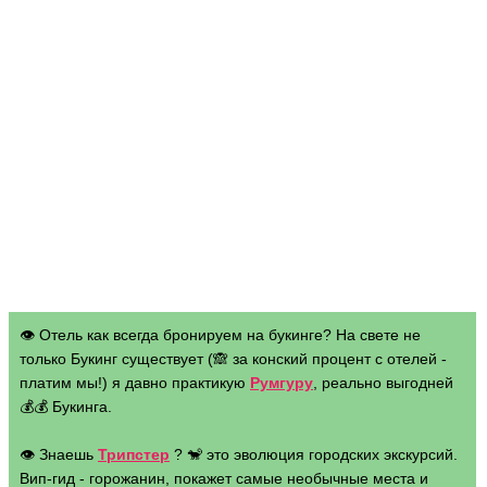
👁 Отель как всегда бронируем на букинге? На свете не
только Букинг существует (🙈 за конский процент с отелей -
платим мы!) я давно практикую
Румгуру
, реально выгодней
💰💰 Букинга.
👁 Знаешь
Трипстер
? 🐒 это эволюция городских экскурсий.
Вип-гид - горожанин, покажет самые необычные места и