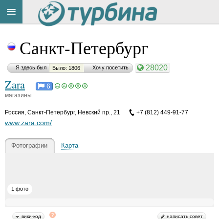
Title
Cейчас
Санкт-Петербург
на
сайте:
28020
Я здесь был
Хочу посетить
Было: 1806
Zara
6
магазины
Россия
,
Санкт-Петербург, Невский пр., 21
+7 (812) 449-91-77
Button
www.zara.com/
Фотографии
Карта
1 фото
вики-код
написать совет