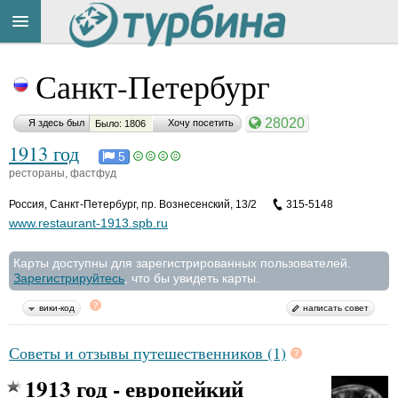
Title
Cейчас
Санкт-Петербург
на
сайте:
28020
Я здесь был
Хочу посетить
Было: 1806
1913 год
5
рестораны, фастфуд
Россия
,
Санкт-Петербург, пр. Вознесенский, 13/2
315-5148
Button
www.restaurant-1913.spb.ru
Карты доступны для зарегистрированных пользователей.
Зарегистрируйтесь
, что бы увидеть карты.
вики-код
написать совет
Советы и отзывы путешественников (1)
1913 год - европейкий