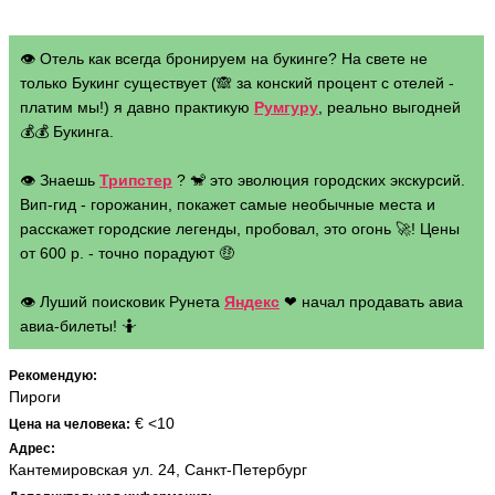
👁 Отель как всегда бронируем на букинге? На свете не
только Букинг существует (🙈 за конский процент с отелей -
платим мы!) я давно практикую
Румгуру
, реально выгодней
💰💰 Букинга.
👁 Знаешь
Трипстер
? 🐒 это эволюция городских экскурсий.
Вип-гид - горожанин, покажет самые необычные места и
расскажет городские легенды, пробовал, это огонь 🚀! Цены
от 600 р. - точно порадуют 🤑
👁 Луший поисковик Рунета
Яндекс
❤ начал продавать авиа
авиа-билеты! 🤷
Рекомендую:
Пироги
€ <10
Цена на человека:
Адрес:
Кантемировская ул. 24, Санкт-Петербург