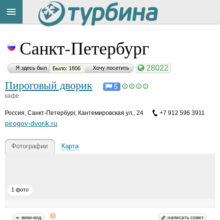
Title
Cейчас
Санкт-Петербург
на
сайте:
28022
Я здесь был
Хочу посетить
Было: 1806
Пироговый дворик
5
кафе
Россия
,
Санкт-Петербург, Кантемировская ул., 24
+7 912 596 3911
Button
pirogov-dvorik.ru
Фотографии
Карта
1 фото
вики-код
написать совет