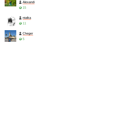
Alexandi
15
ntalka
11
Cheger
5