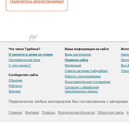
Поделитесь впечатлениями!
Что такое Турбина?
Ваша информация на сайте
Испо
О проекте и зачем он нужен
Виды материалов
Напр
Географическая база
Правила сайта
Лент
С чего начать?
Модерация
Все 
Советы авторам (гайдлайны)
Поис
Сообщество сайта
Работа с фотографиями
Общение
Пользовательскоe соглашение
Рейтинги
Согласие с обработкой
Форумы
персональных данных
Перепечатка любых материалов без согласования с авторами
Главная
Реклама
Помощь
Владельцам объектов
Обратная связь
К