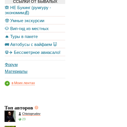
ССЫЛКИ ОТ БЫВАЛЫХ
🙈 НЕ Букинг (румгуру -
экономим💰)
🤓 Умные экскурсии
🐶 Вип-гид из местных
🔥 Туры в пакете
🚌 Автобусы с вайфаем 🐷
💀✈️ Бессметрное авиасало!
Форум
Материалы
в Моих лентах
Топ авторов
Chistoprudov
23