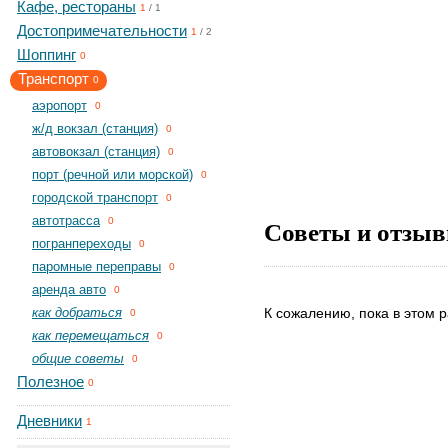
Кафе, рестораны
1
/
1
Достопримечательности
1
/
2
Шоппинг
0
Транспорт
0
aэропорт
0
ж/д вокзал (станция)
0
автовокзал (станция)
0
порт (речной или морской)
0
городской транспорт
0
автотрасса
Советы и отзыв
0
погранпереходы
0
паромные переправы
0
аренда авто
0
как добраться
К сожалению, пока в этом р
0
как перемещаться
0
общие советы
0
Полезное
0
Дневники
1