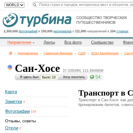
Title
Cейчас
на
сайте:
2,300,000
фотографий
и
150,000
материалов
о
111,000
направлений в
254
странах
Направления
Ленты
Все фото
Сообщество
Фору
→
Направления
→
Северная Америка
→
CША
→
Штат Калифорния
→
Сан-
Сан-Хосе
37.33939N, 121.89496W
Button
54
Я здесь был
Хочу посетить
Было: 13
Транспорт в С
Карта
Транспорт в Сан-Хосе: как до
Заметки
3
бронирование билетов, советы
Фотографии
133
Отзывы, советы
Отели
0