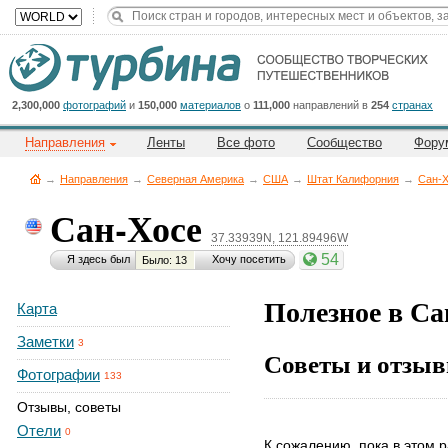
Title
Cейчас
на
сайте:
2,300,000
фотографий
и
150,000
материалов
о
111,000
направлений в
254
странах
Направления
Ленты
Все фото
Сообщество
Фору
→
Направления
→
Северная Америка
→
CША
→
Штат Калифорния
→
Сан-
Сан-Хосе
37.33939N, 121.89496W
Button
54
Я здесь был
Хочу посетить
Было: 13
Полезное в Са
Карта
Заметки
3
Советы и отзыв
Фотографии
133
Отзывы, советы
Отели
0
К сожалению, пока в этом р