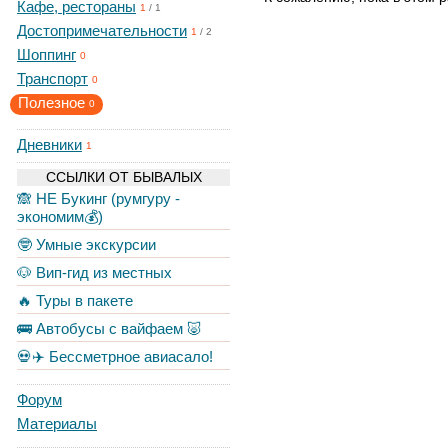
Кафе, рестораны
1
/
1
Достопримечательности
1
/
2
Шоппинг
0
Транспорт
0
Полезное
0
Дневники
1
ССЫЛКИ ОТ БЫВАЛЫХ
🙈 НЕ Букинг (румгуру -
экономим💰)
🤓 Умные экскурсии
🐶 Вип-гид из местных
🔥 Туры в пакете
🚌 Автобусы с вайфаем 🐷
💀✈️ Бессметрное авиасало!
Форум
Материалы