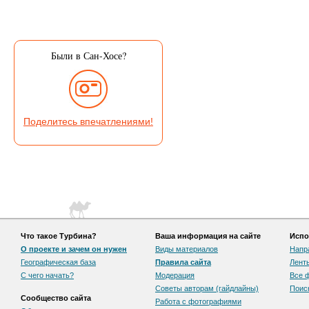
Были в Сан-Хосе?
Поделитесь впечатлениями!
Что такое Турбина?
Ваша информация на сайте
Испо
О проекте и зачем он нужен
Виды материалов
Напр
Географическая база
Правила сайта
Лент
С чего начать?
Модерация
Все 
Советы авторам (гайдлайны)
Поис
Сообщество сайта
Работа с фотографиями