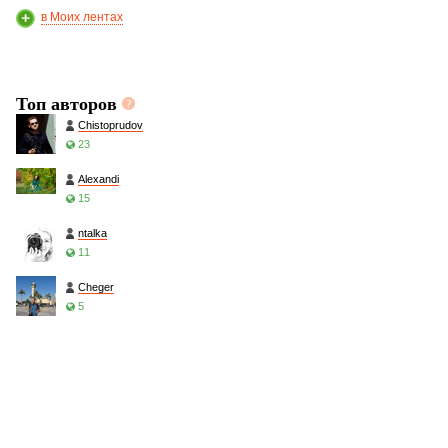
в Моих лентах
Топ авторов
Chistoprudov
23
Alexandi
15
ntalka
11
Cheger
5