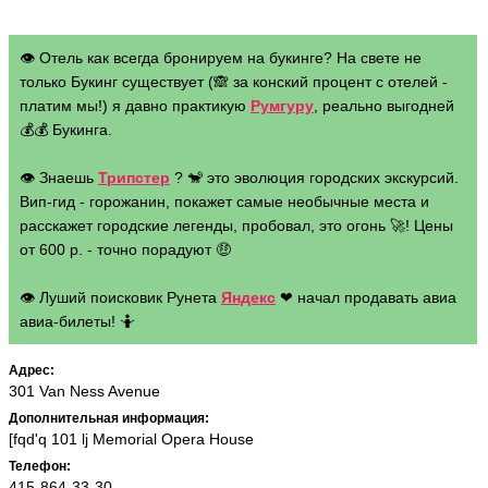
👁 Отель как всегда бронируем на букинге? На свете не
только Букинг существует (🙈 за конский процент с отелей -
платим мы!) я давно практикую
Румгуру
, реально выгодней
💰💰 Букинга.
👁 Знаешь
Трипстер
? 🐒 это эволюция городских экскурсий.
Вип-гид - горожанин, покажет самые необычные места и
расскажет городские легенды, пробовал, это огонь 🚀! Цены
от 600 р. - точно порадуют 🤑
👁 Луший поисковик Рунета
Яндекс
❤ начал продавать авиа
авиа-билеты! 🤷
Адрес:
301 Van Ness Avenue
Дополнительная информация:
[fqd'q 101 lj Memorial Opera House
Телефон:
415-864-33-30