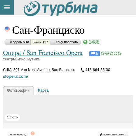
Title
Cейчас
Сан-Франциско
на
сайте:
1488
Я здесь был
Хочу посетить
Было: 137
Опера / San Francisco Opera
5
театры, кино, музыка
CША
,
301 Van Ness Avenue, San Francisco
415-864-33-30
Button
sfopera.com/
Фотографии
Карта
1 фото
вики-код
написать совет