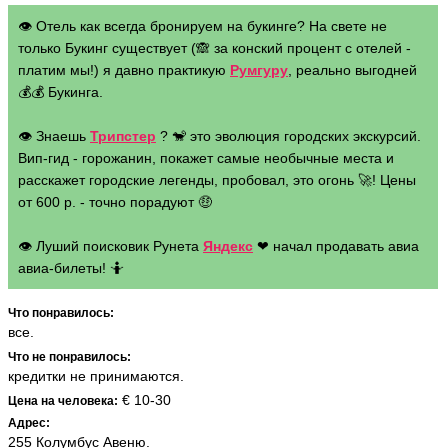
👁 Отель как всегда бронируем на букинге? На свете не
только Букинг существует (🙈 за конский процент с отелей -
платим мы!) я давно практикую
Румгуру
, реально выгодней
💰💰 Букинга.
👁 Знаешь
Трипстер
? 🐒 это эволюция городских экскурсий.
Вип-гид - горожанин, покажет самые необычные места и
расскажет городские легенды, пробовал, это огонь 🚀! Цены
от 600 р. - точно порадуют 🤑
👁 Луший поисковик Рунета
Яндекс
❤ начал продавать авиа
авиа-билеты! 🤷
Что понравилось:
все.
Что не понравилось:
кредитки не принимаются.
€ 10-30
Цена на человека:
Адрес:
255 Колумбус Авеню.