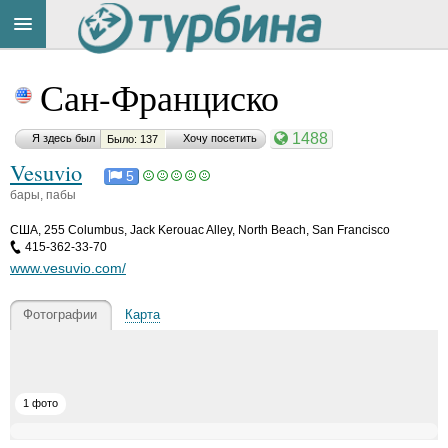
Title
Cейчас
Сан-Франциско
на
сайте:
1488
Я здесь был
Хочу посетить
Было: 137
Vesuvio
5
бары, пабы
CША
,
255 Columbus, Jack Kerouac Alley, North Beach, San Francisco
Button
415-362-33-70
www.vesuvio.com/
Фотографии
Карта
1 фото