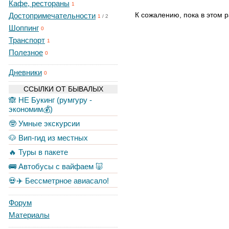
Кафе, рестораны
1
К сожалению, пока в этом р
Достопримечательности
1
/
2
Шоппинг
0
Транспорт
1
Полезное
0
Дневники
0
ССЫЛКИ ОТ БЫВАЛЫХ
🙈 НЕ Букинг (румгуру -
экономим💰)
🤓 Умные экскурсии
🐶 Вип-гид из местных
🔥 Туры в пакете
🚌 Автобусы с вайфаем 🐷
💀✈️ Бессметрное авиасало!
Форум
Материалы