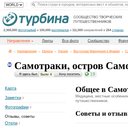
Title
Cейчас
на
сайте:
2,300,000
фотографий
и
150,000
материалов
о
111,000
направлений в
254
странах
Направления
Ленты
Все фото
Сообщество
Фору
→
Направления
→
Европа
→
Греция
→
Восточная Македония и Фракия
→
С
Самотраки, остров Са
Button
19
Я здесь был
Хочу посетить
Было: 4
Общее в Само
Карта
Медицина, местные особеннос
Заметки
0
путешественников.
Фотографии
0
Советы и отзыв
Отзывы, советы
Отели
1