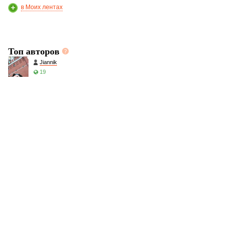
в Моих лентах
Топ авторов
Jiannik
19