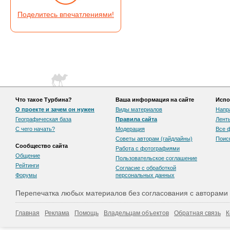
Поделитесь впечатлениями!
Что такое Турбина?
Ваша информация на сайте
Испо
О проекте и зачем он нужен
Виды материалов
Напр
Географическая база
Правила сайта
Лент
С чего начать?
Модерация
Все 
Советы авторам (гайдлайны)
Поис
Сообщество сайта
Работа с фотографиями
Общение
Пользовательскоe соглашение
Рейтинги
Согласие с обработкой
Форумы
персональных данных
Перепечатка любых материалов без согласования с авторами
Главная
Реклама
Помощь
Владельцам объектов
Обратная связь
К