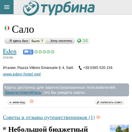
Title
Cейчас
Сало
на
сайте:
34
Я здесь был
Хочу посетить
Было: 7
Eden
5
отели
Италия
,
Piazza Vittorio Emanuele II, 4, Salò
+39 0365 520 154
Button
www.eden-hotel.net/
Карты доступны для зарегистрированных пользователей.
Зарегистрируйтесь
, что бы увидеть карты.
вики-код
написать совет
Советы и отзывы путешественников (1)
Небольшой бюджетный