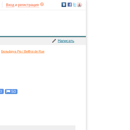
Вход
и
регистрация
Написать
Бельфруа Рю / Bellfroi de Rue
50
3