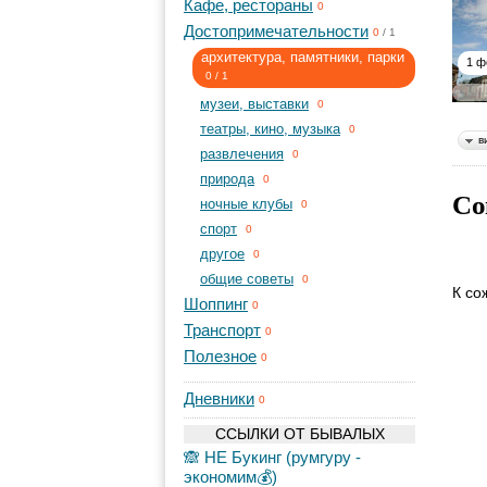
Кафе, рестораны
0
Достопримечательности
0
/
1
архитектура, памятники, парки
1 ф
0
/
1
музеи, выставки
0
театры, кино, музыка
0
в
развлечения
0
природа
0
Со
ночные клубы
0
спорт
0
другое
0
общие советы
0
К со
Шоппинг
0
Транспорт
0
Полезное
0
Дневники
0
ССЫЛКИ ОТ БЫВАЛЫХ
🙈 НЕ Букинг (румгуру -
экономим💰)