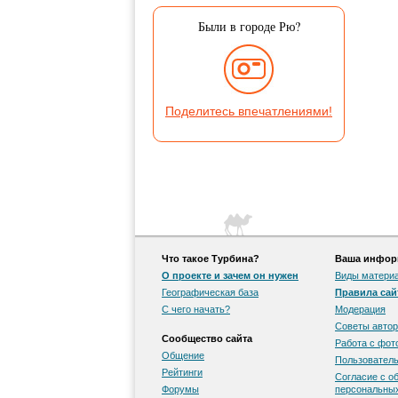
Были в городе Рю?
Поделитесь впечатлениями!
Что такое Турбина?
Ваша информ
О проекте и зачем он нужен
Виды матери
Географическая база
Правила сай
С чего начать?
Модерация
Советы автор
Сообщество сайта
Работа с фо
Общение
Пользователь
Рейтинги
Согласие с о
Форумы
персональны