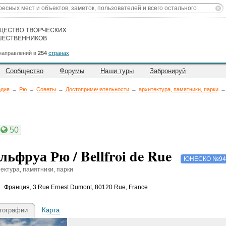
направлений в
254
странах
Сообщество
Форумы
Наши туры
Забронируй
рдия
→
Рю
→
Советы
→
Достопримечательности
→
архитектура, памятники, парки
→
50
льфруа Рю / Bellfroi de Rue
ЮНЕСКО №94
ектура, памятники, парки
Франция
,
3 Rue Ernest Dumont, 80120 Rue, France
тографии
Карта