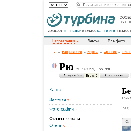
2,300,000
фотографий
и
150,000
материалов
о
111,000
Направления
Ленты
Все фото
→
Направления
→
Европа
→
Франция
→
Пика
Рю
50.27306N, 1.66799E
Я здесь был
Хочу посетить
Было: 0
Бе
Карта
архит
Заметки
0
Фотографии
GPS
0
Отзывы, советы
Фо
Отели
0