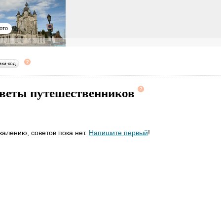
ото
ики-код
веты путешественников
жалению, советов пока нет.
Напишите первый
!