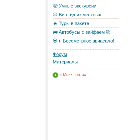
🤓 Умные экскурсии
🐶 Вип-гид из местных
🔥 Туры в пакете
🚌 Автобусы с вайфаем 🐷
💀✈️ Бессметрное авиасало!
Форум
Материалы
в Моих лентах