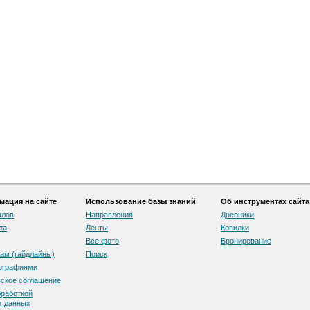
ация на сайте
Использование базы знаний
Об инструментах сайта
алов
Направления
Дневники
та
Ленты
Копилки
Все фото
Бронирование
ам (гайдлайны)
Поиск
тографиями
скоe соглашение
бработкой
х данных