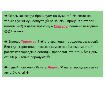
👁 Отель как всегда бронируем на букинге? На свете не
только Букинг существует (🙈 за конский процент с отелей -
платим мы!) я давно практикую
Румгуру
, реально выгодней
💰💰 Букинга.
👁 Знаешь
Трипстер
? 🐒 это эволюция городских экскурсий.
Вип-гид - горожанин, покажет самые необычные места и
расскажет городские легенды, пробовал, это огонь 🚀! Цены
от 600 р. - точно порадуют 🤑
👁 Луший поисковик Рунета
Яндекс
❤ начал продавать авиа
авиа-билеты! 🤷