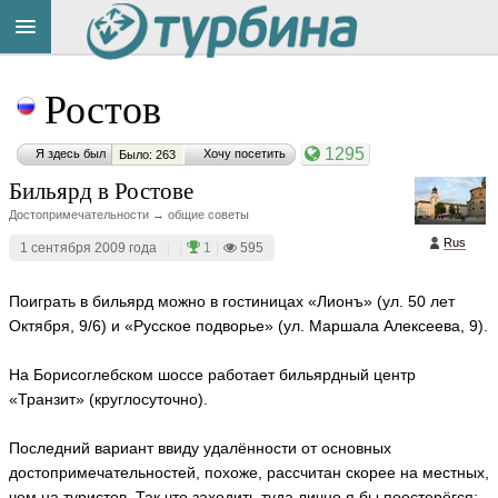
Title
Cейчас
Ростов
на
сайте:
1295
Я здесь был
Хочу посетить
Было: 263
Бильярд в Ростове
Достопримечательности → общие советы
Rus
1 сентября 2009 года
|
|
1
|
595
Button
Поиграть в бильярд можно в гостиницах «Лионъ» (ул. 50 лет
Октября, 9/6) и «Русское подворье» (ул. Маршала Алексеева, 9).
На Борисоглебском шоссе работает бильярдный центр
«Транзит» (круглосуточно).
Последний вариант ввиду удалённости от основных
достопримечательностей, похоже, рассчитан скорее на местных,
чем на туристов. Так что заходить туда лично я бы поостерёгся: