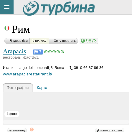
Title
Cейчас
Рим
на
сайте:
9873
Я здесь был
Хочу посетить
Было: 957
Arapacis
7
рестораны, фастфуд
Италия
,
Largo dei Lombardi, 8, Roma
39- 0-66-87-86-36
Button
www.arapacisrestaurant.it/
Фотографии
Карта
1 фото
вики-код
написать совет