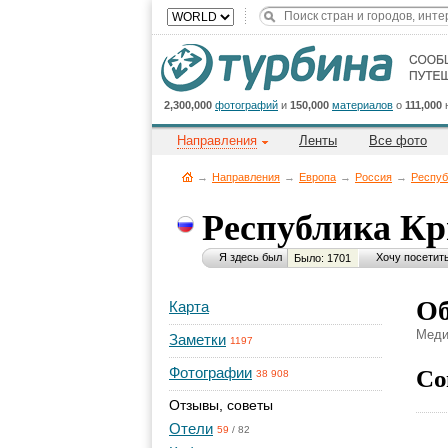
2,300,000
фотографий
и
150,000
материалов
о
111,000
Направления
Ленты
Все фото
→
Направления
→
Европа
→
Россия
→
Респуб
Республика К
Я здесь был
Хочу посетит
Было: 1701
Об
Карта
Меди
Заметки
1197
Со
Фотографии
38 908
Отзывы, советы
Отели
59
/
82