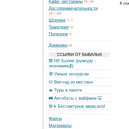
Кафе, рестораны
53
/
59
К со
Достопримечательности
357
/
392
Шоппинг
5
/
7
Транспорт
41
Полезное
47
Дневники
68
ССЫЛКИ ОТ БЫВАЛЫХ
🙈 НЕ Букинг (румгуру -
экономим💰)
🤓 Умные экскурсии
🐶 Вип-гид из местных
🔥 Туры в пакете
🚌 Автобусы с вайфаем 🐷
💀✈️ Бессметрное авиасало!
Форум
Материалы