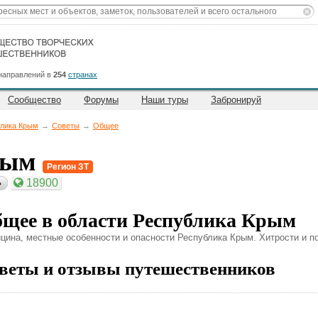
направлений в
254
странах
Сообщество
Форумы
Наши туры
Забронируй
лика Крым
→
Советы
→
Общее
рым
Регион ЗТ
18900
ь
щее в области Республика Крым
цина, местные особенности и опасности Республика Крым. Хитрости и п
веты и отзывы путешественников