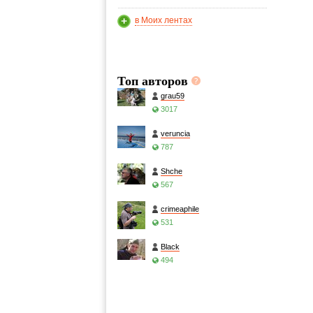
в Моих лентах
Топ авторов
grau59
3017
veruncia
787
Shche
567
crimeaphile
531
Black
494