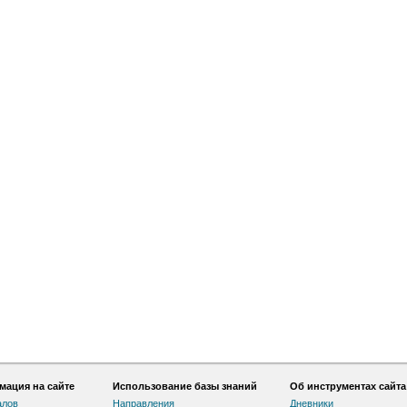
ация на сайте
Использование базы знаний
Об инструментах сайта
алов
Направления
Дневники