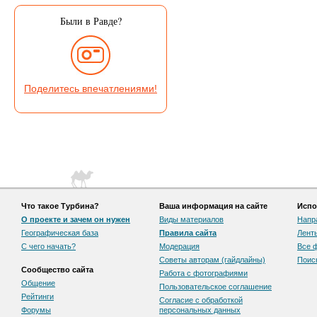
Были в Равде?
Поделитесь впечатлениями!
Что такое Турбина?
Ваша информация на сайте
Испо
О проекте и зачем он нужен
Виды материалов
Напр
Географическая база
Правила сайта
Лент
С чего начать?
Модерация
Все 
Советы авторам (гайдлайны)
Поис
Сообщество сайта
Работа с фотографиями
Общение
Пользовательскоe соглашение
Рейтинги
Согласие с обработкой
Форумы
персональных данных