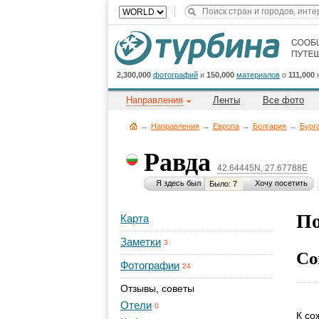
2,300,000
фотографий
и
150,000
материалов
о
111,000
Направления
Ленты
Все фото
→
Направления
→
Европа
→
Болгария
→
Бург
Равда
42.64445N, 27.67788E
Я здесь был
Хочу посетить
Было: 7
По
Карта
Заметки
3
Со
Фотографии
24
Отзывы, советы
Отели
0
К со