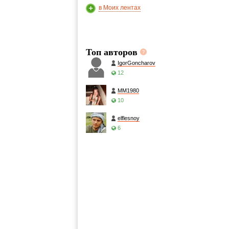
в Моих лентах
Топ авторов
IgorGoncharov
12
MM1980
10
elflesnoy
6