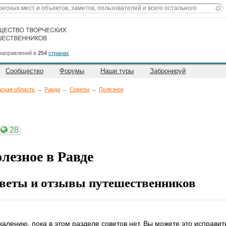
направлений в
254
странах
Сообщество
Форумы
Наши туры
Забронируй
аская область
→
Равда
→
Советы
→
Полезное
28
лезное в Равде
веты и отзывы путешественников
жалению, пока в этом разделе советов нет. Вы можете это исправит