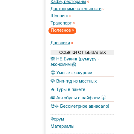
Кафе, рестораны
0
Достопримечательности
0
Шоппинг
0
Транспорт
0
Полезное
0
Дневники
0
ССЫЛКИ ОТ БЫВАЛЫХ
🙈 НЕ Букинг (румгуру -
экономим💰)
🤓 Умные экскурсии
🐶 Вип-гид из местных
🔥 Туры в пакете
🚌 Автобусы с вайфаем 🐷
💀✈️ Бессметрное авиасало!
Форум
Материалы