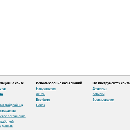
ация на сайте
Использование базы знаний
Об инструментах сайта
алов
Направления
Дневники
та
Ленты
Копилки
Все фото
Бронирование
ам (гайдлайны)
Поиск
тографиями
скоe соглашение
бработкой
х данных