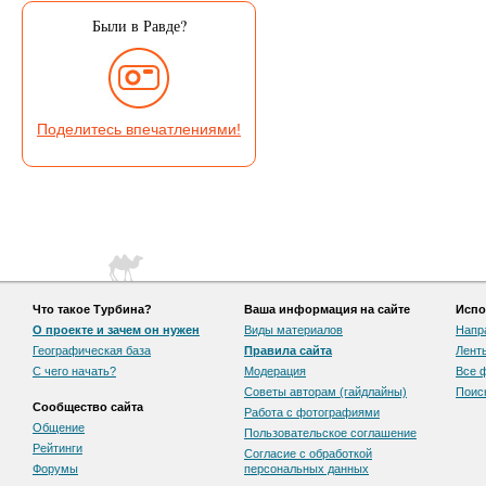
Были в Равде?
Поделитесь впечатлениями!
Что такое Турбина?
Ваша информация на сайте
Испо
О проекте и зачем он нужен
Виды материалов
Напр
Географическая база
Правила сайта
Лент
С чего начать?
Модерация
Все 
Советы авторам (гайдлайны)
Поис
Сообщество сайта
Работа с фотографиями
Общение
Пользовательскоe соглашение
Рейтинги
Согласие с обработкой
Форумы
персональных данных