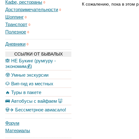
Кафе, рестораны
0
К сожалению, пока в этом р
Достопримечательности
0
Шоппинг
0
Транспорт
0
Полезное
0
Дневники
0
ССЫЛКИ ОТ БЫВАЛЫХ
🙈 НЕ Букинг (румгуру -
экономим💰)
🤓 Умные экскурсии
🐶 Вип-гид из местных
🔥 Туры в пакете
🚌 Автобусы с вайфаем 🐷
💀✈️ Бессметрное авиасало!
Форум
Материалы