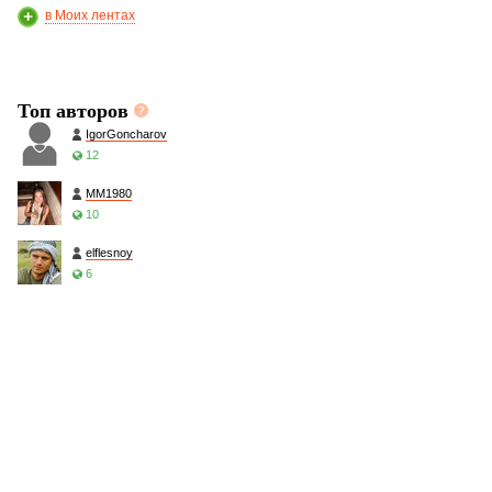
в Моих лентах
Топ авторов
IgorGoncharov
12
MM1980
10
elflesnoy
6