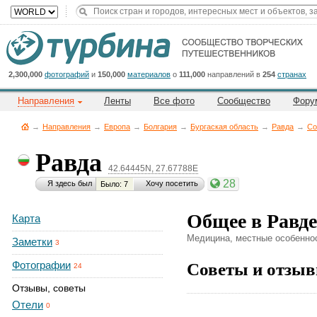
Title
Cейчас
на
сайте:
2,300,000
фотографий
и
150,000
материалов
о
111,000
направлений в
254
странах
Направления
Ленты
Все фото
Сообщество
Фору
→
Направления
→
Европа
→
Болгария
→
Бургаская область
→
Равда
→
Со
Равда
42.64445N, 27.67788E
Button
28
Я здесь был
Хочу посетить
Было: 7
Общее в Равде
Карта
Медицина, местные особеннос
Заметки
3
Советы и отзыв
Фотографии
24
Отзывы, советы
Отели
0