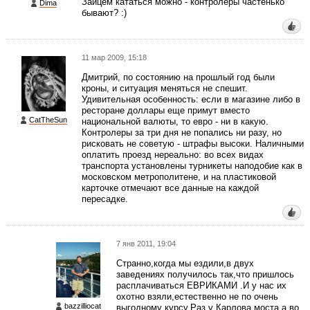
Зайцем кататься можно - контролеры частенько
Dima
бывают? :)
11 мар 2009, 15:18
Дмитрий, по состоянию на прошлый год были
кроны, и ситуация меняться не спешит.
Удивительная особенность: если в магазине либо в
ресторане доллары еще примут вместо
CatTheSun
национальной валюты, то евро - ни в какую.
Контролеры за три дня не попались ни разу, но
рисковать не советую - штрафы высоки. Наличными
оплатить проезд нереально: во всех видах
транспорта установлены турникеты наподобие как в
московском метрополитене, и на пластиковой
карточке отмечают все данные на каждой
пересадке.
7 янв 2011, 19:04
Странно,когда мы ездили,в двух
заведениях получилось так,что пришлось
расплачиваться ЕВРИКАМИ .И у нас их
охотно взяли,естественно не по очень
bazzilliocat
выгодному курсу.Раз у Карлова моста,а во