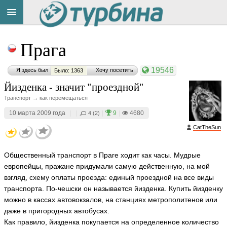
Title
Cейчас
Прага
на
сайте:
19546
Я здесь был
Хочу посетить
Было: 1363
Йизденка - значит "проездной"
Транспорт → как перемещаться
10 марта 2009 года
|
|
|
9
|
4680
4 (2)
Button
CatTheSun
Общественный транспорт в Праге ходит как часы. Мудрые
европейцы, пражане придумали самую действенную, на мой
взгляд, схему оплаты проезда: единый проездной на все виды
транспорта. По-чешски он называется йизденка. Купить йизденку
можно в кассах автовокзалов, на станциях метрополитенов или
даже в пригородных автобусах.
Как правило, йизденка покупается на определенное количество