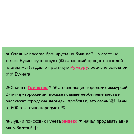
👁 Отель как всегда бронируем на букинге? На свете не
только Букинг существует (🙈 за конский процент с отелей -
платим мы!) я давно практикую
Румгуру
, реально выгодней
💰💰 Букинга.
👁 Знаешь
Трипстер
? 🐒 это эволюция городских экскурсий.
Вип-гид - горожанин, покажет самые необычные места и
расскажет городские легенды, пробовал, это огонь 🚀! Цены
от 600 р. - точно порадуют 🤑
👁 Луший поисковик Рунета
Яндекс
❤ начал продавать авиа
авиа-билеты! 🤷