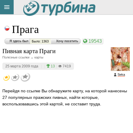
Title
Cейчас
Прага
на
сайте:
19543
Я здесь был
Хочу посетить
Было: 1363
Пивная карта Праги
Полезные ссылки → карты
25 марта 2009 года
|
|
13
|
7419
Button
Seka
Перейдя по ссылке Вы обнаружите карту, на которой нанесены
27 популярных пражских пивных, найти которые,
воспользовавшись этой картой, не составит труда.