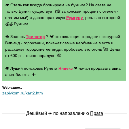
👁 Отель как всегда бронируем на букинге? На свете не
только Букинг существует (🙈 за конский процент с отелей -
платим мы!) я давно практикую
Румгуру
, реально выгодней
💰💰 Букинга.
👁 Знаешь
Трипстер
? 🐒 это эволюция городских экскурсий.
Вип-гид - горожанин, покажет самые необычные места и
расскажет городские легенды, пробовал, это огонь 🚀! Цены
от 600 р. - точно порадуют 🤑
👁 Луший поисковик Рунета
Яндекс
❤ начал продавать авиа
авиа-билеты! 🤷
Web-адрес:
zapivkom.ru/kart2.htm
Дешёвый ✈️ по направлению
Прага