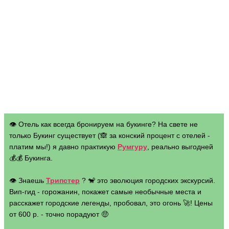
👁 Отель как всегда бронируем на букинге? На свете не
только Букинг существует (🙈 за конский процент с отелей -
платим мы!) я давно практикую
Румгуру
, реально выгодней
💰💰 Букинга.
👁 Знаешь
Трипстер
? 🐒 это эволюция городских экскурсий.
Вип-гид - горожанин, покажет самые необычные места и
расскажет городские легенды, пробовал, это огонь 🚀! Цены
от 600 р. - точно порадуют 🤑