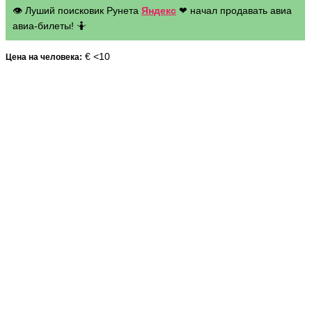
👁 Луший поисковик Рунета
Яндекс
❤ начал продавать авиа
авиа-билеты! 🤷
€ <10
Цена на человека: