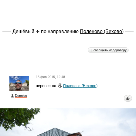
Дешёвый ✈️ по направлению
Поленово (Бехово)
сообщить модератору
15 фев 2015, 12:48
перенес на
(Бехово)
Поленово
Donnico