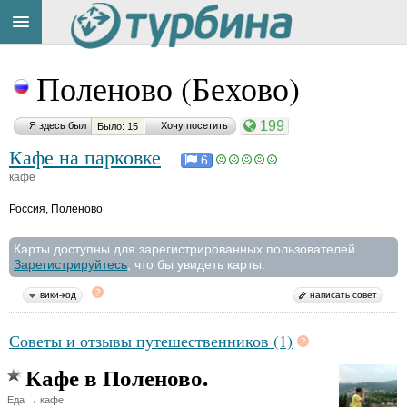
Title
Cейчас
Поленово (Бехово)
на
сайте:
199
Я здесь был
Хочу посетить
Было: 15
Кафе на парковке
6
кафе
Россия
,
Поленово
Button
Карты доступны для зарегистрированных пользователей.
Зарегистрируйтесь
, что бы увидеть карты.
вики-код
написать совет
Советы и отзывы путешественников (1)
Кафе в Поленово.
Еда → кафе